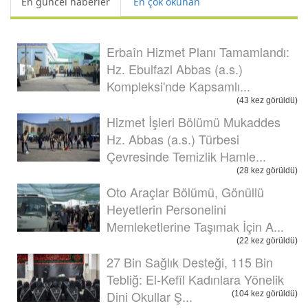
En güncel haberler
En çok okunan
Erbaîn Hizmet Planı Tamamlandı:
Hz. Ebulfazl Abbas (a.s.)
Kompleksi'nde Kapsamlı...
(43 kez görüldü)
Hizmet İşleri Bölümü Mukaddes
Hz. Abbas (a.s.) Türbesi
Çevresinde Temizlik Hamle...
(28 kez görüldü)
Oto Araçlar Bölümü, Gönüllü
Heyetlerin Personelini
Memleketlerine Taşımak İçin A...
(22 kez görüldü)
27 Bin Sağlık Desteği, 115 Bin
Tebliğ: El-Kefîl Kadınlara Yönelik
Dini Okullar Ş...
(104 kez görüldü)