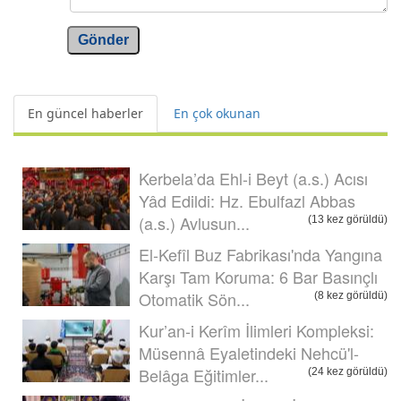
Gönder
En güncel haberler
En çok okunan
Kerbela’da Ehl-i Beyt (a.s.) Acısı
Yâd Edildi: Hz. Ebulfazl Abbas
(a.s.) Avlusun...
(13 kez görüldü)
El-Kefîl Buz Fabrikası'nda Yangına
Karşı Tam Koruma: 6 Bar Basınçlı
Otomatik Sön...
(8 kez görüldü)
Kur’an-i Kerîm İlimleri Kompleksi:
Müsennâ Eyaletindeki Nehcü'l-
Belâga Eğitimler...
(24 kez görüldü)