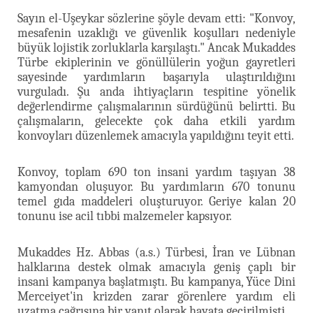
Sayın el-Uşeykar sözlerine şöyle devam etti: "Konvoy,
mesafenin uzaklığı ve güvenlik koşulları nedeniyle
büyük lojistik zorluklarla karşılaştı." Ancak Mukaddes
Türbe ekiplerinin ve gönüllülerin yoğun gayretleri
sayesinde yardımların başarıyla ulaştırıldığını
vurguladı. Şu anda ihtiyaçların tespitine yönelik
değerlendirme çalışmalarının sürdüğünü belirtti. Bu
çalışmaların, gelecekte çok daha etkili yardım
konvoyları düzenlemek amacıyla yapıldığını teyit etti.
Konvoy, toplam 690 ton insani yardım taşıyan 38
kamyondan oluşuyor. Bu yardımların 670 tonunu
temel gıda maddeleri oluşturuyor. Geriye kalan 20
tonunu ise acil tıbbi malzemeler kapsıyor.
Mukaddes Hz. Abbas (a.s.) Türbesi, İran ve Lübnan
halklarına destek olmak amacıyla geniş çaplı bir
insani kampanya başlatmıştı. Bu kampanya, Yüce Dini
Merceiyet'in krizden zarar görenlere yardım eli
uzatma çağrısına bir yanıt olarak hayata geçirilmişti.