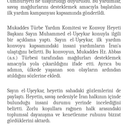
Cumhuriyeti'ne ulaştırıldığı duyuruldu. Bu yardımlar,
savaş mağdurlarını desteklemek amacıyla başlatılan
ilk yardım kampanyası kapsamında gönderildi.
Mukaddes Türbe Yardım Komitesi ve Konvoy Heyeti
Başkanı Sayın Muhammed el-Uşeykar konuyla ilgili
bir açıklama yaptı. Sayın el-Uşeykar, ilk yardım
konvoyu kapsamındaki insani yardımların İran'a
ulaştığını belirtti. Bu konvoyun, Mukaddes Hz. Abbas
(a.s.) Türbesi tarafından mağdurları desteklemek
amacıyla yola çıkarıldığını ifade etti. Ayrıca bu
adımın, ülkede yaşanan son olayların ardından
atıldığını sözlerine ekledi.
Sayın el-Uşeykar, heyetin sahadaki gözlemlerini de
paylaştı. Heyetin, savaş nedeniyle İran halkının içinde
bulunduğu insani durumu yerinde incelediğini
belirtti. Zorlu koşullara rağmen halk arasındaki
toplumsal dayanışma ve kenetlenme ruhunu bizzat
gördüklerini aktardı.