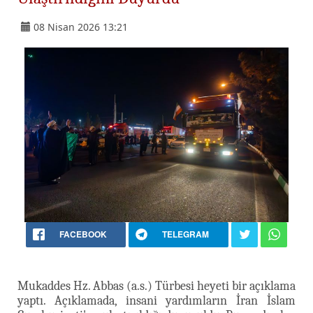
08 Nisan 2026 13:21
FACEBOOK
TELEGRAM
Mukaddes Hz. Abbas (a.s.) Türbesi heyeti bir açıklama
yaptı. Açıklamada, insani yardımların İran İslam