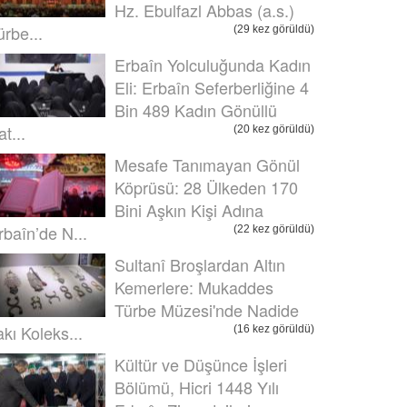
Hz. Ebulfazl Abbas (a.s.)
ürbe...
(29 kez görüldü)
Erbaîn Yolculuğunda Kadın
Eli: Erbaîn Seferberliğine 4
Bin 489 Kadın Gönüllü
t...
(20 kez görüldü)
Mesafe Tanımayan Gönül
Köprüsü: 28 Ülkeden 170
Bini Aşkın Kişi Adına
rbaîn’de N...
(22 kez görüldü)
Sultanî Broşlardan Altın
Kemerlere: Mukaddes
Türbe Müzesi'nde Nadide
akı Koleks...
(16 kez görüldü)
Kültür ve Düşünce İşleri
Bölümü, Hicri 1448 Yılı