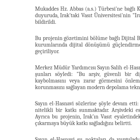
Mukaddes Hz. Abbas (a.s.) Türbesi'ne bağlı 
duyuruda, Irak’taki Vasıt Üniversitesi'nin "Ira
bildirildi.
Bu projenin gözetimini bölüme bağlı Dijital B
kurumlarında dijital dönüşümü güçlendirme
geçiriliyor.
Merkez Müdür Yardımcısı Sayın Salih el-Hasnav
şunları söyledi: "Bu arşiv, güvenli bir dij
kaybolmasını veya zarar görmesini önlem
korunmasını sağlayan modern depolama teknol
Sayın el-Hasnavi sözlerine şöyle devam etti: "
nitelikli bir katkı sunmaktadır. Arşivdeki e
Ayrıca bu projenin, Irak’ın Vasıt eyaletind
çıkarmaya büyük katkı sağladığını belirtti.
Sayın el-Hasnavi şu noktaları da vurguladı: