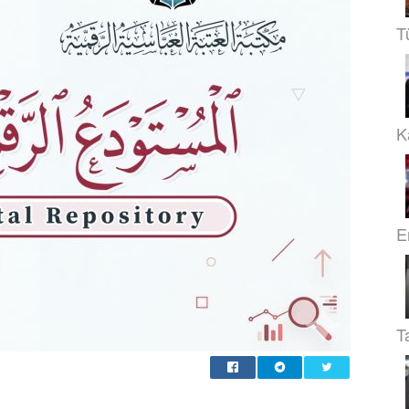
T
Ka
E
T