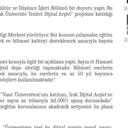
S
Kültür ve Düşünce İşleri Bölümü bir duyuru yaptı. Bu
k Üniversite Tezleri Dijital Arşivi" projesine katıldığı
ilgi Merkezi yürütüyor. Söz konusu çalışmalar, eğitim
Z
k ve bilimsel kaliteyi desteklemek amacıyla hayata
i konuyla ilgili bir açıklama yaptı. Sayın el-Hasnavi
ital depo niteliği taşımaktadır. Bilimsel eserlerin
ek amacıyla, bu eserlerin en az 50 yıl boyunca
ojileri kullanılmaktadır."
Vasıt Üniversitesi'nin katılımı, Irak Dijital Arşivi'ne
ser sayısı an itibarıyla 161.000'i aşmış durumdadır."
ekieğitim kurumlarının akademik seviyesini ön plana
 "Üniversiteye özel bu dijital arşivin temel amacı,