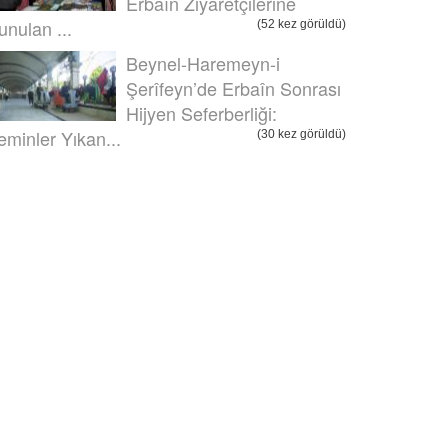
Erbaîn Ziyaretçilerine
unulan ...
(52 kez görüldü)
Beynel-Haremeyn-i
Şerîfeyn’de Erbaîn Sonrası
Hijyen Seferberliği:
eminler Yıkan...
(30 kez görüldü)