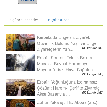
Gönder
En güncel haberler
En çok okunan
Kerbela’da Engelsiz Ziyaret:
Güvenlik Bölümü Yaşlı ve Engelli
Ziyaretçilerin Yan...
(31 kez görüldü)
Erbaîn Sonrası Teknik Bakım
Mesaisi: Beynel-Haremeyn
Meydanı’ndaki Hava Soğutuc...
(33 kez görüldü)
Erbaîn Yoğunluğuna İzdihamsız
Çözüm: Harem-i Şerîf’te Ziyaretçi
Akışı Başarıyla ...
(50 kez görüldü)
Zuhur Yakarışı: Hz. Abbas (a.s.)