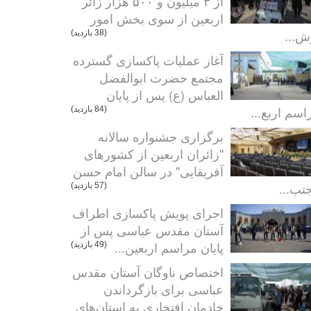
از ۳ میلیون و ۵۰۰ هزار زائر
اربعین از سوی بخش امور
ش...
(38 بازدید)
آغاز عملیات پاکسازی گسترده
مجتمع حضرت ابوالفضل
العباس (ع) پس از پایان
اسم اربع...
(84 بازدید)
برگزاری جشنواره سالانه
"زائران اربعین از کشورهای
آفریقایی" در سالن امام حسن
تب...
(57 بازدید)
اجرای پویش پاکسازی اطراف
آستان مقدس عباسی پس از
پایان مراسم اربعین...
(49 بازدید)
اختصاص ناوگان آستان مقدس
عباسی برای بازگرداندن
خادمان افتخاری به استان‌های