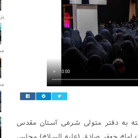
پز
مر
مج
ته به دفتر متولی شرعی آستان مقدس
 امام جعفر صادق (علیه السلام) مجلس