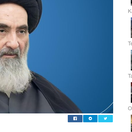
K
T
T
O