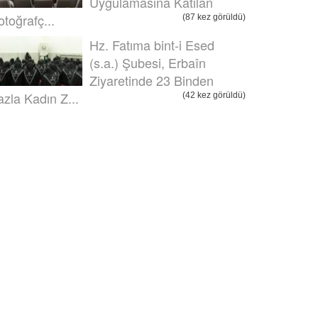
Uygulamasına Katılan
otoğrafç...
(87 kez görüldü)
Hz. Fatıma bint-i Esed
(s.a.) Şubesi, Erbaîn
Ziyaretinde 23 Binden
azla Kadın Z...
(42 kez görüldü)