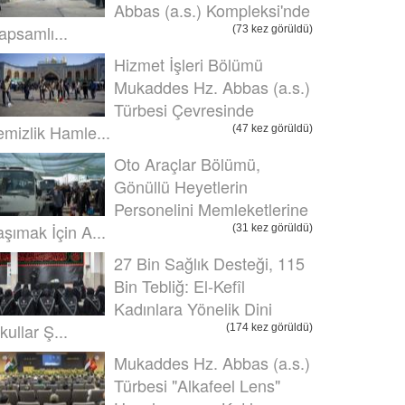
Abbas (a.s.) Kompleksi'nde
apsamlı...
(73 kez görüldü)
Hizmet İşleri Bölümü
Mukaddes Hz. Abbas (a.s.)
Türbesi Çevresinde
emizlik Hamle...
(47 kez görüldü)
Oto Araçlar Bölümü,
Gönüllü Heyetlerin
Personelini Memleketlerine
aşımak İçin A...
(31 kez görüldü)
27 Bin Sağlık Desteği, 115
Bin Tebliğ: El-Kefîl
Kadınlara Yönelik Dini
kullar Ş...
(174 kez görüldü)
Mukaddes Hz. Abbas (a.s.)
Türbesi "Alkafeel Lens"