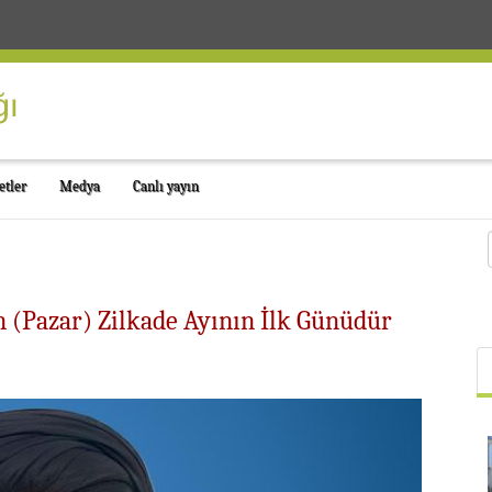
etler
Medya
Canlı yayın
ın (Pazar) Zilkade Ayının İlk Günüdür