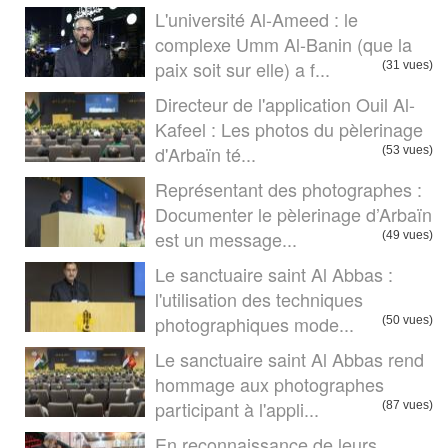
L'université Al-Ameed : le
complexe Umm Al-Banin (que la
paix soit sur elle) a f...
(31 vues)
Directeur de l'application Ouil Al-
Kafeel : Les photos du pèlerinage
d'Arbaïn té...
(53 vues)
Représentant des photographes :
Documenter le pèlerinage d’Arbaïn
est un message...
(49 vues)
Le sanctuaire saint Al Abbas :
l'utilisation des techniques
photographiques mode...
(50 vues)
Le sanctuaire saint Al Abbas rend
hommage aux photographes
participant à l'appli...
(87 vues)
En reconnaissance de leurs