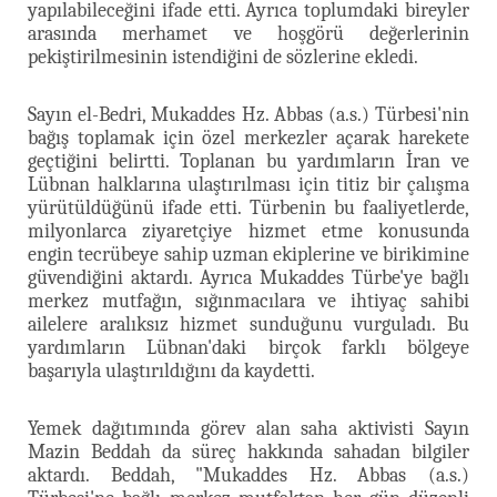
yapılabileceğini ifade etti. Ayrıca toplumdaki bireyler
arasında merhamet ve hoşgörü değerlerinin
pekiştirilmesinin istendiğini de sözlerine ekledi.
Sayın el-Bedri, Mukaddes Hz. Abbas (a.s.) Türbesi'nin
bağış toplamak için özel merkezler açarak harekete
geçtiğini belirtti. Toplanan bu yardımların İran ve
Lübnan halklarına ulaştırılması için titiz bir çalışma
yürütüldüğünü ifade etti. Türbenin bu faaliyetlerde,
milyonlarca ziyaretçiye hizmet etme konusunda
engin tecrübeye sahip uzman ekiplerine ve birikimine
güvendiğini aktardı. Ayrıca Mukaddes Türbe'ye bağlı
merkez mutfağın, sığınmacılara ve ihtiyaç sahibi
ailelere aralıksız hizmet sunduğunu vurguladı. Bu
yardımların Lübnan'daki birçok farklı bölgeye
başarıyla ulaştırıldığını da kaydetti.
Yemek dağıtımında görev alan saha aktivisti Sayın
Mazin Beddah da süreç hakkında sahadan bilgiler
aktardı. Beddah, "Mukaddes Hz. Abbas (a.s.)