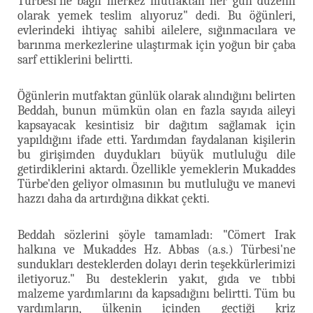
Türbesi'ne bağlı merkez mutfaktan her gün düzenli
olarak yemek teslim alıyoruz" dedi. Bu öğünleri,
evlerindeki ihtiyaç sahibi ailelere, sığınmacılara ve
barınma merkezlerine ulaştırmak için yoğun bir çaba
sarf ettiklerini belirtti.
Öğünlerin mutfaktan günlük olarak alındığını belirten
Beddah, bunun mümkün olan en fazla sayıda aileyi
kapsayacak kesintisiz bir dağıtım sağlamak için
yapıldığını ifade etti. Yardımdan faydalanan kişilerin
bu girişimden duydukları büyük mutluluğu dile
getirdiklerini aktardı. Özellikle yemeklerin Mukaddes
Türbe'den geliyor olmasının bu mutluluğu ve manevi
hazzı daha da artırdığına dikkat çekti.
Beddah sözlerini şöyle tamamladı: "Cömert Irak
halkına ve Mukaddes Hz. Abbas (a.s.) Türbesi'ne
sundukları desteklerden dolayı derin teşekkürlerimizi
iletiyoruz." Bu desteklerin yakıt, gıda ve tıbbi
malzeme yardımlarını da kapsadığını belirtti. Tüm bu
yardımların, ülkenin içinden geçtiği kriz