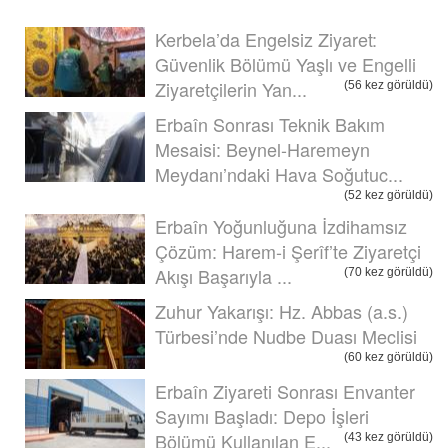
Kerbela’da Engelsiz Ziyaret:
Güvenlik Bölümü Yaşlı ve Engelli
Ziyaretçilerin Yan...
(56 kez görüldü)
Erbaîn Sonrası Teknik Bakım
Mesaisi: Beynel-Haremeyn
Meydanı’ndaki Hava Soğutuc...
(52 kez görüldü)
Erbaîn Yoğunluğuna İzdihamsız
Çözüm: Harem-i Şerîf’te Ziyaretçi
Akışı Başarıyla ...
(70 kez görüldü)
Zuhur Yakarışı: Hz. Abbas (a.s.)
Türbesi’nde Nudbe Duası Meclisi
(60 kez görüldü)
Erbaîn Ziyareti Sonrası Envanter
Sayımı Başladı: Depo İşleri
Bölümü Kullanılan E...
(43 kez görüldü)