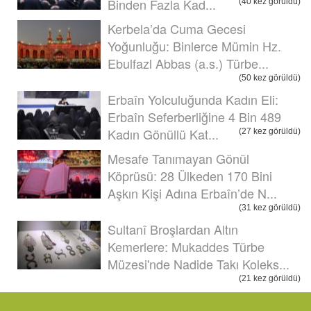
Binden Fazla Kad...
(40 kez görüldü)
Kerbela’da Cuma Gecesi
Yoğunluğu: Binlerce Mümin Hz.
Ebulfazl Abbas (a.s.) Türbe...
(50 kez görüldü)
Erbaîn Yolculuğunda Kadın Eli:
Erbaîn Seferberliğine 4 Bin 489
Kadın Gönüllü Kat...
(27 kez görüldü)
Mesafe Tanımayan Gönül
Köprüsü: 28 Ülkeden 170 Bini
Aşkın Kişi Adına Erbaîn’de N...
(31 kez görüldü)
Sultanî Broşlardan Altın
Kemerlere: Mukaddes Türbe
Müzesi'nde Nadide Takı Koleks...
(21 kez görüldü)