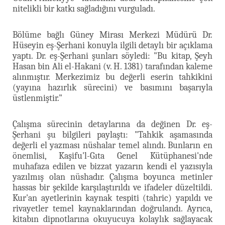
nitelikli bir katkı sağladığını vurguladı.
Bölüme bağlı Güney Mirası Merkezi Müdürü Dr.
Hüseyin eş-Şerhani konuyla ilgili detaylı bir açıklama
yaptı. Dr. eş-Şerhani şunları söyledi: "Bu kitap, Şeyh
Hasan bin Ali el-Hakani (v. H. 1381) tarafından kaleme
alınmıştır. Merkezimiz bu değerli eserin tahkikini
(yayına hazırlık sürecini) ve basımını başarıyla
üstlenmiştir."
Çalışma sürecinin detaylarına da değinen Dr. eş-
Şerhani şu bilgileri paylaştı: "Tahkik aşamasında
değerli el yazması nüshalar temel alındı. Bunların en
önemlisi, Kaşifu'l-Gıta Genel Kütüphanesi'nde
muhafaza edilen ve bizzat yazarın kendi el yazısıyla
yazılmış olan nüshadır. Çalışma boyunca metinler
hassas bir şekilde karşılaştırıldı ve ifadeler düzeltildi.
Kur'an ayetlerinin kaynak tespiti (tahric) yapıldı ve
rivayetler temel kaynaklarından doğrulandı. Ayrıca,
kitabın dipnotlarına okuyucuya kolaylık sağlayacak