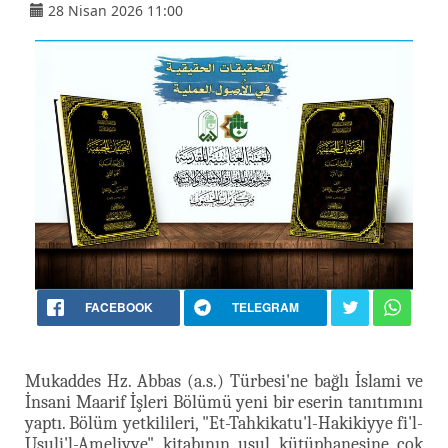
28 Nisan 2026 11:00
FACEBOOK
TELEGRAM
Mukaddes Hz. Abbas (a.s.) Türbesi'ne bağlı İslami ve
İnsani Maarif İşleri Bölümü yeni bir eserin tanıtımını
yaptı. Bölüm yetkilileri, "Et-Tahkikatu'l-Hakikiyye fi'l-
Usuli'l-Ameliyye" kitabının usul kütüphanesine çok