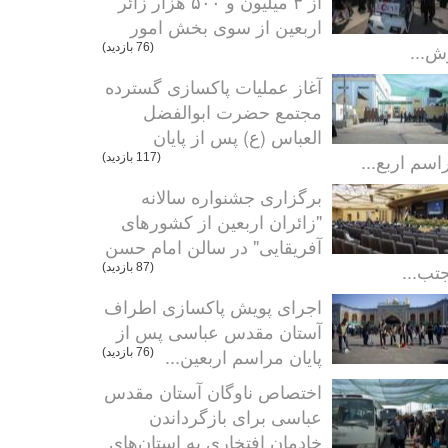
از ۳ میلیون و ۵۰۰ هزار زائر
اربعین از سوی بخش امور
ش...
(76 بازدید)
آغاز عملیات پاکسازی گسترده
مجتمع حضرت ابوالفضل
العباس (ع) پس از پایان
اسم اربع...
(117 بازدید)
برگزاری جشنواره سالانه
"زائران اربعین از کشورهای
آفریقایی" در سالن امام حسن
تب...
(87 بازدید)
اجرای پویش پاکسازی اطراف
آستان مقدس عباسی پس از
پایان مراسم اربعین...
(76 بازدید)
اختصاص ناوگان آستان مقدس
عباسی برای بازگرداندن
خادمان افتخاری به استان‌های