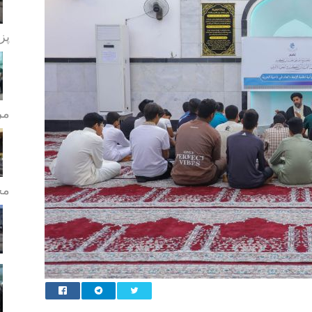
پز
مر
مج