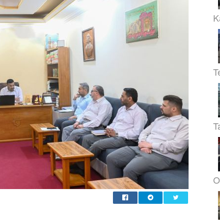
K
T
T
O