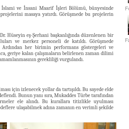
F
 İslami ve İnsani Maarif İşleri Bölümü, bünyesinde
projelerini masaya yatırdı. Görüşmede bu projelerin
r. Hüseyin eş-Şerhani başkanlığında düzenlenen bir
F
mluları ve merkez personeli de katıldı. Görüşmede
i. Ardından her birimin performans göstergeleri ve
rıca, geriye kalan çalışmaların belirlenen zaman dilimi
 tamamlanmasının gerekliliği vurgulandı.
ması için izlenecek yollar da tartışıldı. Bu sayede elde
edeflendi. Bunun yanı sıra, Mukaddes Türbe tarafından
meler ele alındı. Bu kurallara titizlikle uyulması
 hedeflere ulaşabilmek adına zamanın en verimli şekilde