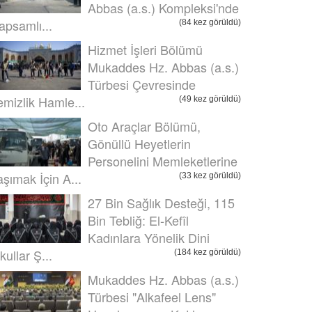
Abbas (a.s.) Kompleksi'nde
apsamlı...
(84 kez görüldü)
Hizmet İşleri Bölümü
Mukaddes Hz. Abbas (a.s.)
Türbesi Çevresinde
emizlik Hamle...
(49 kez görüldü)
Oto Araçlar Bölümü,
Gönüllü Heyetlerin
Personelini Memleketlerine
aşımak İçin A...
(33 kez görüldü)
27 Bin Sağlık Desteği, 115
Bin Tebliğ: El-Kefîl
Kadınlara Yönelik Dini
kullar Ş...
(184 kez görüldü)
Mukaddes Hz. Abbas (a.s.)
Türbesi "Alkafeel Lens"