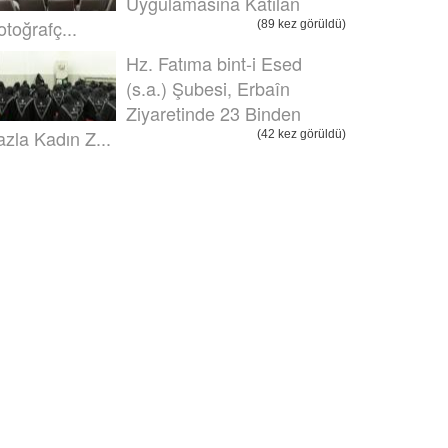
Uygulamasına Katılan
otoğrafç...
(89 kez görüldü)
Hz. Fatıma bint-i Esed
(s.a.) Şubesi, Erbaîn
Ziyaretinde 23 Binden
azla Kadın Z...
(42 kez görüldü)