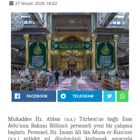
27 Nisan 2026 18:02
FACEBOOK
TELEGRAM
Mukaddes Hz. Abbas (a.s.) Türbesi'ne bağlı Esas
Avlu’nun Bakımı Bölümü personeli yeni bir çalışma
başlattı. Personel, Hz. İmam Ali bin Musa er-Rıza'nın
(a.s.) velâdet yıl dönümünü kutlamak amacıyla