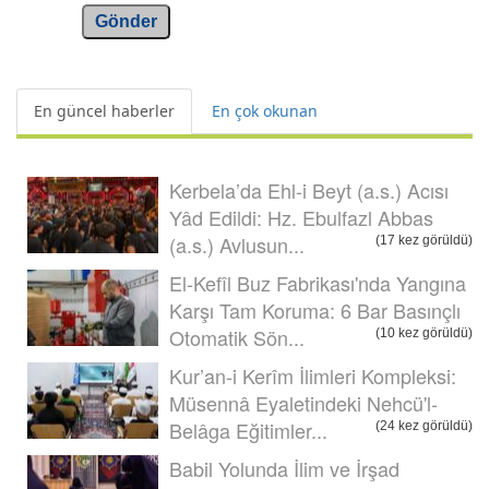
Gönder
En güncel haberler
En çok okunan
Kerbela’da Ehl-i Beyt (a.s.) Acısı
Yâd Edildi: Hz. Ebulfazl Abbas
(a.s.) Avlusun...
(17 kez görüldü)
El-Kefîl Buz Fabrikası'nda Yangına
Karşı Tam Koruma: 6 Bar Basınçlı
Otomatik Sön...
(10 kez görüldü)
Kur’an-i Kerîm İlimleri Kompleksi:
Müsennâ Eyaletindeki Nehcü'l-
Belâga Eğitimler...
(24 kez görüldü)
Babil Yolunda İlim ve İrşad