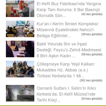
El-Kefîl Buz Fabrikası'nda Yangına
Karşı Tam Koruma: 6 Bar Basınçlı
Otomatik Sön...
(42 kez görüldü)
Kur’an-i Kerîm İlimleri Kompleksi:
Müsennâ Eyaletindeki Nehcü'l-
Belâga Eğitimler...
(39 kez görüldü)
Babil Yolunda İlim ve İrşad
Desteği: Feyzu'z-Zehrâ Medresesi
8 Bini Aşkın Kadın ...
(58 kez görüldü)
Çölleşmeye Karşı Yeşil Kalkan:
Mukaddes Hz. Abbas (a.s.)
Türbesi Kerbela'da 1 Mi...
(361 kez görüldü)
Osmanlı Sultanı I. Selim’in Kılıcı
Kerbela’da: El-Kefîl Müzesi’nde
Tarihi Kılıçl...
(53 kez görüldü)