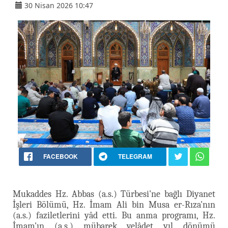
30 Nisan 2026 10:47
FACEBOOK
TELEGRAM
Mukaddes Hz. Abbas (a.s.) Türbesi'ne bağlı Diyanet
İşleri Bölümü, Hz. İmam Ali bin Musa er-Rıza'nın
(a.s.) faziletlerini yâd etti. Bu anma programı, Hz.
İmam'ın (a.s.) mübarek velâdet yıl dönümü