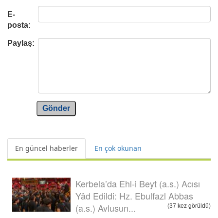
E-
posta:
Paylaş:
Gönder
En güncel haberler
En çok okunan
Kerbela’da Ehl-i Beyt (a.s.) Acısı
Yâd Edildi: Hz. Ebulfazl Abbas
(a.s.) Avlusun...
(37 kez görüldü)