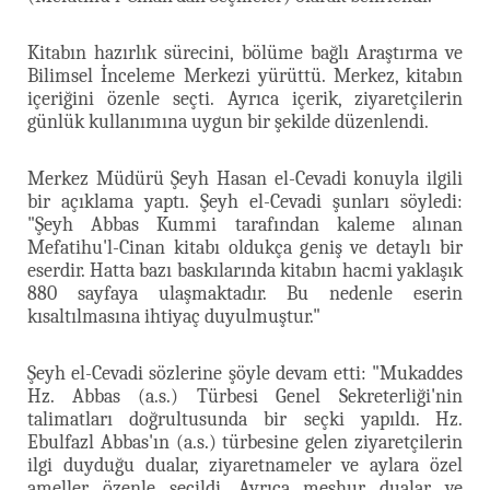
Kitabın hazırlık sürecini, bölüme bağlı Araştırma ve
Bilimsel İnceleme Merkezi yürüttü. Merkez, kitabın
içeriğini özenle seçti. Ayrıca içerik, ziyaretçilerin
günlük kullanımına uygun bir şekilde düzenlendi.
Merkez Müdürü Şeyh Hasan el-Cevadi konuyla ilgili
bir açıklama yaptı. Şeyh el-Cevadi şunları söyledi:
"Şeyh Abbas Kummi tarafından kaleme alınan
Mefatihu'l-Cinan kitabı oldukça geniş ve detaylı bir
eserdir. Hatta bazı baskılarında kitabın hacmi yaklaşık
880 sayfaya ulaşmaktadır. Bu nedenle eserin
kısaltılmasına ihtiyaç duyulmuştur."
Şeyh el-Cevadi sözlerine şöyle devam etti: "Mukaddes
Hz. Abbas (a.s.) Türbesi Genel Sekreterliği'nin
talimatları doğrultusunda bir seçki yapıldı. Hz.
Ebulfazl Abbas'ın (a.s.) türbesine gelen ziyaretçilerin
ilgi duyduğu dualar, ziyaretnameler ve aylara özel
ameller özenle seçildi. Ayrıca meşhur dualar ve