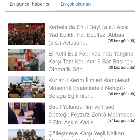
En güncel haberler
En çok okunan
Kerbela’da Ehl-i Beyt (a.s.) Acısı
Yâd Edildi: Hz. Ebulfazl Abbas
(a.s.) Avlusun...
(35 kez görüldü)
El-Kefîl Buz Fabrikası'nda Yangına
Karşı Tam Koruma: 6 Bar Basınçlı
Otomatik Sön...
(38 kez görüldü)
Kur’an-i Kerîm İlimleri Kompleksi:
Müsennâ Eyaletindeki Nehcü'l-
Belâga Eğitimler...
(38 kez görüldü)
Babil Yolunda İlim ve İrşad
Desteği: Feyzu'z-Zehrâ Medresesi
8 Bini Aşkın Kadın ...
(57 kez görüldü)
Çölleşmeye Karşı Yeşil Kalkan: