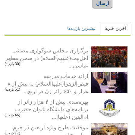
ارسال
آخرین خبرها
بیشترین بازدیدها
برگزاری مجلس سوگواری مصائب
اهل‌بیت(علیهم‌السلام) در صحن مطهر
عباسی...
(30 بازدید)
ارائه خدمات مدرسه
فیض‌الزهرا(علیهاالسلام) به بیش از ۸
هزار و ۶۵۰ زائر زن در اربع...
(51 بازدید)
بهره‌مندی بیش از ۴ هزار زائر از
برنامه‌های دانشگاه بانوان حضرت
ام‌البنین (علیهاا...
(46 بازدید)
موفقیت طرح ویژه اربعین در حرم
مطهر عباسی
(77 بازدید)