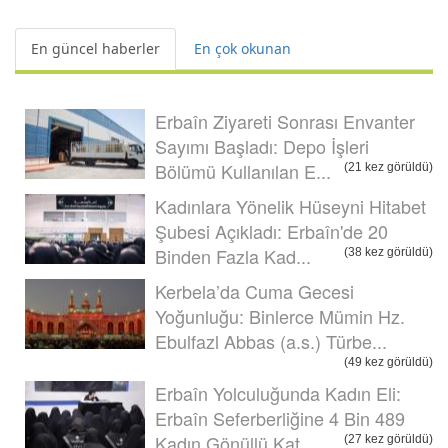
En güncel haberler
En çok okunan
Erbaîn Ziyareti Sonrası Envanter
Sayımı Başladı: Depo İşleri
Bölümü Kullanılan E...
(21 kez görüldü)
Kadınlara Yönelik Hüseyni Hitabet
Şubesi Açıkladı: Erbaîn'de 20
Binden Fazla Kad...
(38 kez görüldü)
Kerbela’da Cuma Gecesi
Yoğunluğu: Binlerce Mümin Hz.
Ebulfazl Abbas (a.s.) Türbe...
(49 kez görüldü)
Erbaîn Yolculuğunda Kadın Eli:
Erbaîn Seferberliğine 4 Bin 489
Kadın Gönüllü Kat...
(27 kez görüldü)