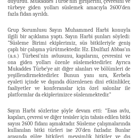
duyurdu. Mukaddes Türbe'nin girişlerini, çevresini ve
türbeye giden yolları süslemek amacıyla 2600'den
fazla fidan ayrıldı.
Grup Sorumlusu Sayın Muhammed Harbi konuyla
ilgili bir açıklama yaptı. Sayın Harbi şunları söyledi:
"Süsleme Birimi ekiplerimiz, süs bitkileriyle geniş
çaplı bir çalışma yürütmektedir. Hz. Ebulfazl Abbas'ın
(a.s.) Türbesi'nin avlusunu, kapılarını, çevresini ve
ona giden yolları özenle süslemektedirler. Ayrıca
Mukaddes Türbe'ye ait diğer alanları ve bölümleri de
yeşillendirmektedirler. Bunun yanı sıra, Kerbela
eyaleti içinde ve dışında düzenlenen dini etkinlikler,
faaliyetler ve konferanslar için özel salonlar ile
platformlar da ekiplerimizce süslenmektedir."
Sayın Harbi sözlerine şöyle devam etti: “Esas avlu,
kapıları, çevresi ve diğer tesisler için tahsis edilen bitki
sayısı 2600 fidanı aşmaktadır. Süsleme çalışmalarında
kullanılan bitki türleri ise 20'den fazladır. Bunlar
arasında gölge bitkileri, mevsimlik bitkiler ve dış