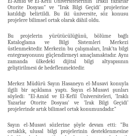
El-Amid ve El-Kefil Üniversitelerinin "Iraklı Yazarlar
Otorite Dosyası" ve "Irak Bilgi Geçidi’ projelerine
katıldığı belirtildi. Bu iki üniversite, söz konusu
projelere bilimsel ortak olarak dâhil oldu.
Bu projelerin yürütücülüğünü, bölüme bağlı
Kataloglama ve Bilgi Sistemleri Merkezi
üstlenmektedir. Merkezin bu çalışmaları, Irak'ta bilgi
entegrasyonunu güçlendirmeyi amaçlamaktadır. Aynı
zamanda ülkedeki dijital bilgi altyapısının
geliştirilmesi de hedeflenmektedir.
Merkez Müdürü Sayın Hasaneyn el-Musavi konuyla
ilgili bir açıklama yaptı. Sayın el-Musavi şunları
söyledi: "El-Amid ve El-Kefil Üniversiteleri, 'Iraklı
Yazarlar Otorite Dosyası' ve 'Irak Bilgi Geçidi’
projelerinde artık bilimsel ortak konumundadır."
Sayın el-Musavi sözlerine şöyle devam etti: "Bu
ortaklık, ulusal bilgi projelerinin desteklenmesine