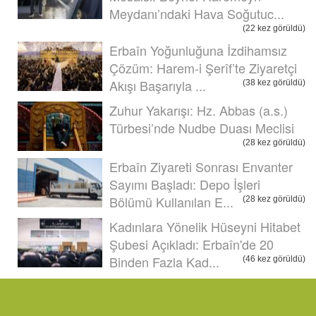
Meydanı’ndaki Hava Soğutuc...
(22 kez görüldü)
Erbaîn Yoğunluğuna İzdihamsız
Çözüm: Harem-i Şerîf’te Ziyaretçi
Akışı Başarıyla ...
(38 kez görüldü)
Zuhur Yakarışı: Hz. Abbas (a.s.)
Türbesi’nde Nudbe Duası Meclisi
(28 kez görüldü)
Erbaîn Ziyareti Sonrası Envanter
Sayımı Başladı: Depo İşleri
Bölümü Kullanılan E...
(28 kez görüldü)
Kadınlara Yönelik Hüseyni Hitabet
Şubesi Açıkladı: Erbaîn'de 20
Binden Fazla Kad...
(46 kez görüldü)