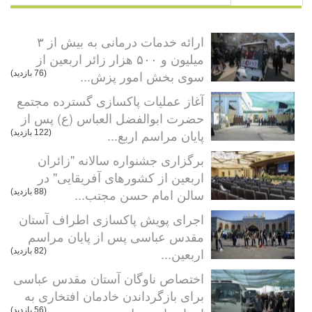
ارائه خدمات درمانی به بیش از ۳
میلیون و ۵۰۰ هزار زائر اربعین از
سوی بخش امور پزش...
(76 بازدید)
آغاز عملیات پاکسازی گسترده مجتمع
حضرت ابوالفضل العباس (ع) پس از
پایان مراسم اربع...
(122 بازدید)
برگزاری جشنواره سالانه "زائران
اربعین از کشورهای آفریقایی" در
سالن امام حسن مجتب...
(88 بازدید)
اجرای پویش پاکسازی اطراف آستان
مقدس عباسی پس از پایان مراسم
اربعین...
(82 بازدید)
اختصاص ناوگان آستان مقدس عباسی
برای بازگرداندن خادمان افتخاری به
(56 بازدید)