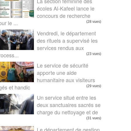
La section féminine des
écoles Al-Kafeel lance le
concours de recherche
ur le ...
(28 vues)
Vendredi, le département
des rituels a supervisé les
services rendus aux
rocess...
(23 vues)
Le service de sécurité
apporte une aide
humanitaire aux visiteurs
gés et handic
(29 vues)
Un service situé entre les
deux sanctuaires sacrés se
charge du nettoyage et de
.
(31 vues)
Le département de gestion