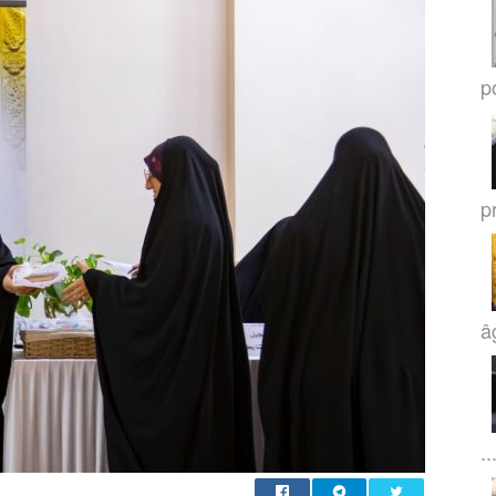
po
p
â
..