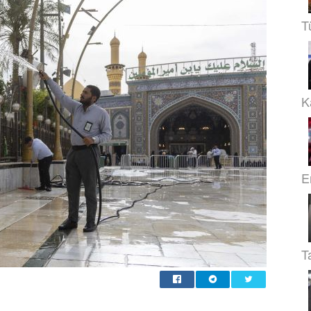
T
Ka
E
T