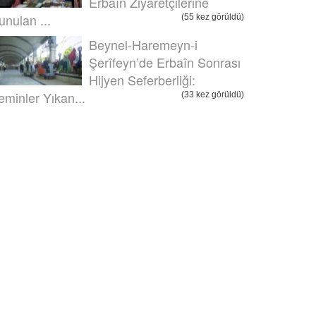
Erbaîn Ziyaretçilerine
unulan ...
(55 kez görüldü)
Beynel-Haremeyn-i
Şerîfeyn’de Erbaîn Sonrası
Hijyen Seferberliği:
eminler Yıkan...
(33 kez görüldü)