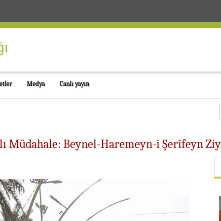
etler
Medya
Canlı yayın
lı Müdahale: Beynel-Haremeyn-i Şerîfeyn Ziyar