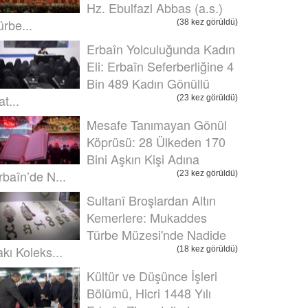
Hz. Ebulfazl Abbas (a.s.)
ürbe...
(38 kez görüldü)
Erbaîn Yolculuğunda Kadın
Eli: Erbaîn Seferberliğine 4
Bin 489 Kadın Gönüllü
t...
(23 kez görüldü)
Mesafe Tanımayan Gönül
Köprüsü: 28 Ülkeden 170
Bini Aşkın Kişi Adına
rbaîn’de N...
(23 kez görüldü)
Sultanî Broşlardan Altın
Kemerlere: Mukaddes
Türbe Müzesi'nde Nadide
akı Koleks...
(18 kez görüldü)
Kültür ve Düşünce İşleri
Bölümü, Hicri 1448 Yılı