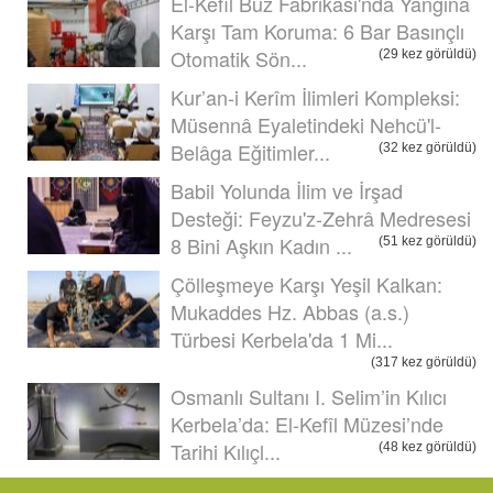
El-Kefîl Buz Fabrikası'nda Yangına
Karşı Tam Koruma: 6 Bar Basınçlı
Otomatik Sön...
(29 kez görüldü)
Kur’an-i Kerîm İlimleri Kompleksi:
Müsennâ Eyaletindeki Nehcü'l-
Belâga Eğitimler...
(32 kez görüldü)
Babil Yolunda İlim ve İrşad
Desteği: Feyzu'z-Zehrâ Medresesi
8 Bini Aşkın Kadın ...
(51 kez görüldü)
Çölleşmeye Karşı Yeşil Kalkan:
Mukaddes Hz. Abbas (a.s.)
Türbesi Kerbela'da 1 Mi...
(317 kez görüldü)
Osmanlı Sultanı I. Selim’in Kılıcı
Kerbela’da: El-Kefîl Müzesi’nde
Tarihi Kılıçl...
(48 kez görüldü)