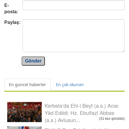
E-
posta:
Paylaş:
Gönder
En güncel haberler
En çok okunan
Kerbela’da Ehl-i Beyt (a.s.) Acısı
Yâd Edildi: Hz. Ebulfazl Abbas
(a.s.) Avlusun...
(31 kez görüldü)