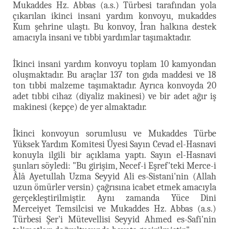
Mukaddes Hz. Abbas (a.s.) Türbesi tarafından yola
çıkarılan ikinci insani yardım konvoyu, mukaddes
Kum şehrine ulaştı. Bu konvoy, İran halkına destek
amacıyla insani ve tıbbi yardımlar taşımaktadır.
İkinci insani yardım konvoyu toplam 10 kamyondan
oluşmaktadır. Bu araçlar 137 ton gıda maddesi ve 18
ton tıbbi malzeme taşımaktadır. Ayrıca konvoyda 20
adet tıbbi cihaz (diyaliz makinesi) ve bir adet ağır iş
makinesi (kepçe) de yer almaktadır.
İkinci konvoyun sorumlusu ve Mukaddes Türbe
Yüksek Yardım Komitesi Üyesi Sayın Cevad el-Hasnavi
konuyla ilgili bir açıklama yaptı. Sayın el-Hasnavi
şunları söyledi: "Bu girişim, Necef-i Eşref'teki Merce-i
Âlâ Ayetullah Uzma Seyyid Ali es-Sistani'nin (Allah
uzun ömürler versin) çağrısına icabet etmek amacıyla
gerçekleştirilmiştir. Aynı zamanda Yüce Dini
Merceiyet Temsilcisi ve Mukaddes Hz. Abbas (a.s.)
Türbesi Şer'i Mütevellisi Seyyid Ahmed es-Safi'nin