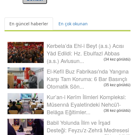
En güncel haberler
En çok okunan
Kerbela’da Ehl-i Beyt (a.s.) Acısı
Yâd Edildi: Hz. Ebulfazl Abbas
(a.s.) Avlusun...
(34 kez görüldü)
El-Kefîl Buz Fabrikası'nda Yangına
Karşı Tam Koruma: 6 Bar Basınçlı
Otomatik Sön...
(35 kez görüldü)
Kur’an-i Kerîm İlimleri Kompleksi:
Müsennâ Eyaletindeki Nehcü'l-
Belâga Eğitimler...
(36 kez görüldü)
Babil Yolunda İlim ve İrşad
Desteği: Feyzu'z-Zehrâ Medresesi