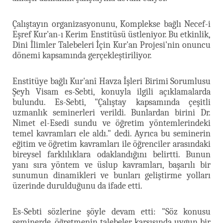
Çalıştayın organizasyonunu, Komplekse bağlı Necef-i
Eşref Kur'an-ı Kerim Enstitüsü üstleniyor. Bu etkinlik,
Dini İlimler Talebeleri İçin Kur'an Projesi'nin onuncu
dönemi kapsamında gerçekleştiriliyor.
Enstitüye bağlı Kur'anî Havza İşleri Birimi Sorumlusu
Şeyh Visam es-Sebti, konuyla ilgili açıklamalarda
bulundu. Es-Sebti, "Çalıştay kapsamında çeşitli
uzmanlık seminerleri verildi. Bunlardan birini Dr.
Nimet el-Esedi sundu ve öğretim yöntemlerindeki
temel kavramları ele aldı." dedi. Ayrıca bu seminerin
eğitim ve öğretim kavramları ile öğrenciler arasındaki
bireysel farklılıklara odaklandığını belirtti. Bunun
yanı sıra yöntem ve üslup kavramları, başarılı bir
sunumun dinamikleri ve bunları geliştirme yolları
üzerinde durulduğunu da ifade etti.
Es-Sebti sözlerine şöyle devam etti: "Söz konusu
seminerde, öğretmenin talebeler karşısında uygun bir