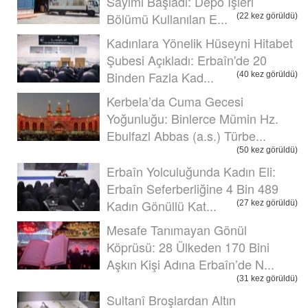
Sayımı Başladı: Depo İşleri
Bölümü Kullanılan E...
(22 kez görüldü)
Kadınlara Yönelik Hüseyni Hitabet
Şubesi Açıkladı: Erbaîn'de 20
Binden Fazla Kad...
(40 kez görüldü)
Kerbela’da Cuma Gecesi
Yoğunluğu: Binlerce Mümin Hz.
Ebulfazl Abbas (a.s.) Türbe...
(50 kez görüldü)
Erbaîn Yolculuğunda Kadın Eli:
Erbaîn Seferberliğine 4 Bin 489
Kadın Gönüllü Kat...
(27 kez görüldü)
Mesafe Tanımayan Gönül
Köprüsü: 28 Ülkeden 170 Bini
Aşkın Kişi Adına Erbaîn’de N...
(31 kez görüldü)
Sultanî Broşlardan Altın