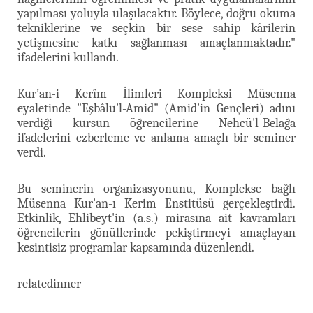
yapılması yoluyla ulaşılacaktır. Böylece, doğru okuma
tekniklerine ve seçkin bir sese sahip kârilerin
yetişmesine katkı sağlanması amaçlanmaktadır."
ifadelerini kullandı.
Kur’an-i Kerîm İlimleri Kompleksi Müsenna
eyaletinde "Eşbâlu'l-Amid" (Amid'in Gençleri) adını
verdiği kursun öğrencilerine Nehcü'l-Belağa
ifadelerini ezberleme ve anlama amaçlı bir seminer
verdi.
Bu seminerin organizasyonunu, Komplekse bağlı
Müsenna Kur'an-ı Kerim Enstitüsü gerçekleştirdi.
Etkinlik, Ehlibeyt'in (a.s.) mirasına ait kavramları
öğrencilerin gönüllerinde pekiştirmeyi amaçlayan
kesintisiz programlar kapsamında düzenlendi.
relatedinner