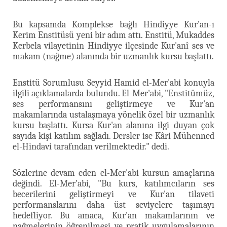
Bu kapsamda Komplekse bağlı Hindiyye Kur'an-ı
Kerim Enstitüsü yeni bir adım attı. Enstitü, Mukaddes
Kerbela vilayetinin Hindiyye ilçesinde Kur'anî ses ve
makam (nağme) alanında bir uzmanlık kursu başlattı.
Enstitü Sorumlusu Seyyid Hamid el-Mer'abi konuyla
ilgili açıklamalarda bulundu. El-Mer'abi, "Enstitümüz,
ses performansını geliştirmeye ve Kur'an
makamlarında ustalaşmaya yönelik özel bir uzmanlık
kursu başlattı. Kursa Kur'an alanına ilgi duyan çok
sayıda kişi katılım sağladı. Dersler ise Kâri Mühenned
el-Hindavi tarafından verilmektedir." dedi.
Sözlerine devam eden el-Mer'abi kursun amaçlarına
değindi. El-Mer'abi, "Bu kurs, katılımcıların ses
becerilerini geliştirmeyi ve Kur'an tilaveti
performanslarını daha üst seviyelere taşımayı
hedefliyor. Bu amaca, Kur'an makamlarının ve
nağmelerinin öğrenilmesi ve pratik uygulamalarının