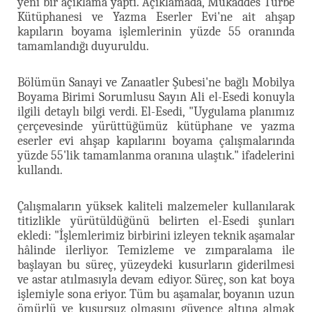
yeni bir açıklama yaptı. Açıklamada, Mukaddes Türbe
Kütüphanesi ve Yazma Eserler Evi'ne ait ahşap
kapıların boyama işlemlerinin yüzde 55 oranında
tamamlandığı duyuruldu.
Bölümün Sanayi ve Zanaatler Şubesi'ne bağlı Mobilya
Boyama Birimi Sorumlusu Sayın Ali el-Esedi konuyla
ilgili detaylı bilgi verdi. El-Esedi, "Uygulama planımız
çerçevesinde yürüttüğümüz kütüphane ve yazma
eserler evi ahşap kapılarını boyama çalışmalarında
yüzde 55'lik tamamlanma oranına ulaştık." ifadelerini
kullandı.
Çalışmaların yüksek kaliteli malzemeler kullanılarak
titizlikle yürütüldüğünü belirten el-Esedi şunları
ekledi: "İşlemlerimiz birbirini izleyen teknik aşamalar
hâlinde ilerliyor. Temizleme ve zımparalama ile
başlayan bu süreç, yüzeydeki kusurların giderilmesi
ve astar atılmasıyla devam ediyor. Süreç, son kat boya
işlemiyle sona eriyor. Tüm bu aşamalar, boyanın uzun
ömürlü ve kusursuz olmasını güvence altına almak