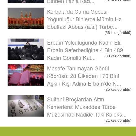
Binden Fazla Kad...
Kerbela’da Cuma Gecesi
Yoğunluğu: Binlerce Mümin Hz.
Ebulfazl Abbas (a.s.) Türbe...
(56 kez görüldü)
Erbaîn Yolculuğunda Kadın Eli:
Erbaîn Seferberliğine 4 Bin 489
Kadın Gönüllü Kat...
(30 kez görüldü)
Mesafe Tanımayan Gönül
Köprüsü: 28 Ülkeden 170 Bini
Aşkın Kişi Adına Erbaîn’de N...
(35 kez görüldü)
Sultanî Broşlardan Altın
Kemerlere: Mukaddes Türbe
Müzesi'nde Nadide Takı Koleks...
(21 kez görüldü)