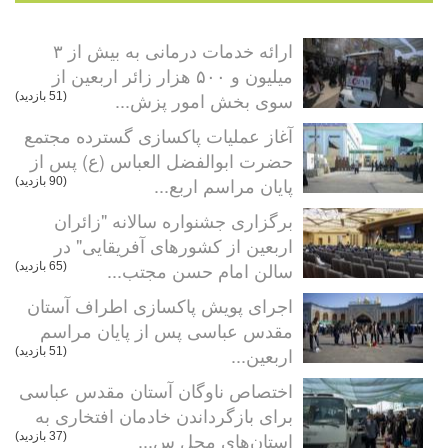
ارائه خدمات درمانی به بیش از ۳
میلیون و ۵۰۰ هزار زائر اربعین از
سوی بخش امور پزش...
(51 بازدید)
آغاز عملیات پاکسازی گسترده مجتمع
حضرت ابوالفضل العباس (ع) پس از
پایان مراسم اربع...
(90 بازدید)
برگزاری جشنواره سالانه "زائران
اربعین از کشورهای آفریقایی" در
سالن امام حسن مجتب...
(65 بازدید)
اجرای پویش پاکسازی اطراف آستان
مقدس عباسی پس از پایان مراسم
اربعین...
(51 بازدید)
اختصاص ناوگان آستان مقدس عباسی
برای بازگرداندن خادمان افتخاری به
استان‌های محل س...
(37 بازدید)