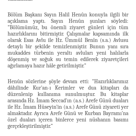
Bölüm Başkanı Sayın Halil Henûn konuyla ilgili bir
açıklama yaptı. Sayın Henûn şunları söyledi:
"Bölümümüz, bu önemli ziyaret günleri için tüm
hazırlıklarını bitirmiştir. Çalışmalar kapsamında ilk
olarak Esas Avlu ile Hz. Ümmül Benîn (s.a.) Avlusu
detaylı bir şekilde temizlenmiştir. Bunun yanı sıra
mukaddes türbenin yeraltı avluları yeni halılarla
döşenmiş ve soğuk su temin edilerek ziyaretçileri
ağırlamaya hazır hâle getirilmiştir."
Henûn sözlerine şöyle devam etti: "Hazırlıklarımız
dâhilinde Kur'an-ı Kerimler ve dua kitapları da
düzenlenip kullanıma sunulmuştur. Bu kitaplar
arasında Hz. İmam Seccad'ın (a.s.) Arefe Günü duaları
ile Hz. İmam Hüseyin'in (a.s.) Arefe Günü ziyareti yer
almaktadır. Ayrıca Arefe Günü ve Kurban Bayramı'na
özel duaları içeren binlerce yeni nüshanın basımı
gerçekleştirilmiştir."