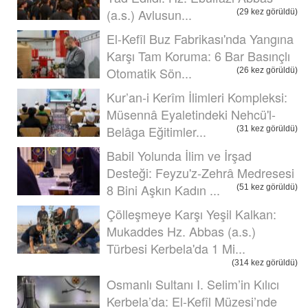
(a.s.) Avlusun...
(29 kez görüldü)
El-Kefîl Buz Fabrikası'nda Yangına
Karşı Tam Koruma: 6 Bar Basınçlı
Otomatik Sön...
(26 kez görüldü)
Kur’an-i Kerîm İlimleri Kompleksi:
Müsennâ Eyaletindeki Nehcü'l-
Belâga Eğitimler...
(31 kez görüldü)
Babil Yolunda İlim ve İrşad
Desteği: Feyzu'z-Zehrâ Medresesi
8 Bini Aşkın Kadın ...
(51 kez görüldü)
Çölleşmeye Karşı Yeşil Kalkan:
Mukaddes Hz. Abbas (a.s.)
Türbesi Kerbela'da 1 Mi...
(314 kez görüldü)
Osmanlı Sultanı I. Selim’in Kılıcı
Kerbela’da: El-Kefîl Müzesi’nde