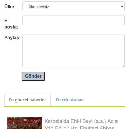
Ülke:
E-
posta:
Paylaş:
Gönder
En güncel haberler
En çok okunan
Kerbela’da Ehl-i Beyt (a.s.) Acısı
Yâd Edildi: Hz. Ebulfazl Abbas