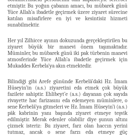
etmiştir. Bu yoğun çabanın amacı, bu mübarek günü
Yüce Allah’a ibadetle geçirmek üzere ziyaret sürecine
katılan misafirlere en iyi ve kesintisiz hizmeti
sunabilmektir.
Her yıl Zilhicce ayının dokuzunda gerçekleştirilen bu
ziyaret büyük bir manevi önem taşımaktadır.
Müminler, bu mübarek günü iki pak türbenin manevi
atmosferinde Yüce Allah’a ibadetle geçirmek için
Mukaddes Kerbela'ya akın etmektedir.
Bilindiği gibi Arefe gününde Kerbelâ’daki Hz. İmam
Hüseyin’in (a.s.) ziyaretini eda etmek çok büyük
fazilete sahiptir. Ehlibeyt’e (a.s.) dayanan çok sayıda
rivayette hac farizasını eda edemeyen müminlere, o
sene Kerbelâ’ya gitmeleri ve Hz. İmam Hüseyin’i (a.s.)
pâk kabrinin yanı başında ziyaret etmeye teşvik
edilmiştir. Merak edenler olabilir diye şunun altını
çizmek isteriz: Bu ziyaret, farz olan haccın yerini
tutmaz, ancak o sene farzı eda etmeye güç