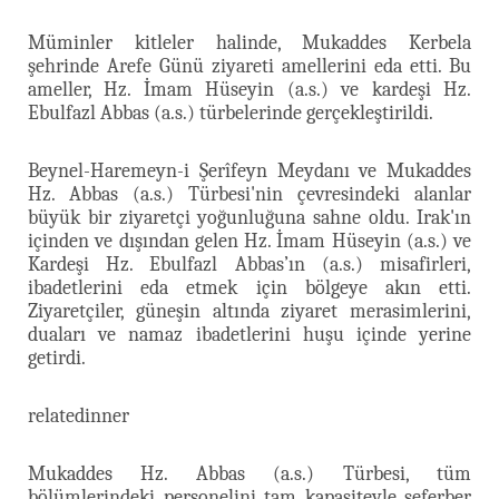
Müminler kitleler halinde, Mukaddes Kerbela
şehrinde Arefe Günü ziyareti amellerini eda etti. Bu
ameller, Hz. İmam Hüseyin (a.s.) ve kardeşi Hz.
Ebulfazl Abbas (a.s.) türbelerinde gerçekleştirildi.
Beynel-Haremeyn-i Şerîfeyn Meydanı ve Mukaddes
Hz. Abbas (a.s.) Türbesi'nin çevresindeki alanlar
büyük bir ziyaretçi yoğunluğuna sahne oldu. Irak'ın
içinden ve dışından gelen Hz. İmam Hüseyin (a.s.) ve
Kardeşi Hz. Ebulfazl Abbas’ın (a.s.) misafirleri,
ibadetlerini eda etmek için bölgeye akın etti.
Ziyaretçiler, güneşin altında ziyaret merasimlerini,
duaları ve namaz ibadetlerini huşu içinde yerine
getirdi.
relatedinner
Mukaddes Hz. Abbas (a.s.) Türbesi, tüm
bölümlerindeki personelini tam kapasiteyle seferber