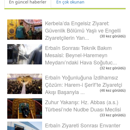
En güncel haberler
En çok okunan
Kerbela’da Engelsiz Ziyaret:
Güvenlik Bölümü Yaşlı ve Engelli
Ziyaretçilerin Yan...
(30 kez görüldü)
Erbaîn Sonrası Teknik Bakım
Mesaisi: Beynel-Haremeyn
Meydanı’ndaki Hava Soğutuc...
(32 kez görüldü)
Erbaîn Yoğunluğuna İzdihamsız
Çözüm: Harem-i Şerîf’te Ziyaretçi
Akışı Başarıyla ...
(46 kez görüldü)
Zuhur Yakarışı: Hz. Abbas (a.s.)
Türbesi’nde Nudbe Duası Meclisi
(33 kez görüldü)
Erbaîn Ziyareti Sonrası Envanter