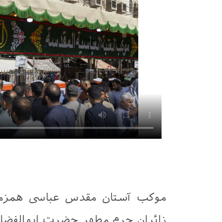
موکب آستان مقدس عباسی همزمان
زائران حرم مطهر حضرت ابوالفضل ال