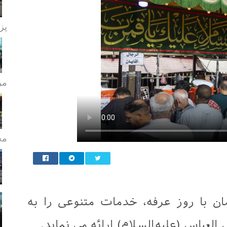
پز
مر
مج
 با روز عرفه، خدمات متنوعی را به
عباس (علیه‌السلام) ارائه می نماید.