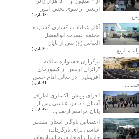
از ۳ میلیون و ۵۰۰ هزار زائر
اربعین از سوی بخش امور
ش...
(43 بازدید)
آغاز عملیات پاکسازی گسترده
مجتمع حضرت ابوالفضل
العباس (ع) پس از پایان
اسم اربع...
(86 بازدید)
برگزاری جشنواره سالانه
"زائران اربعین از کشورهای
آفریقایی" در سالن امام حسن
تب...
(61 بازدید)
اجرای پویش پاکسازی اطراف
آستان مقدس عباسی پس از
پایان مراسم اربعین...
(49 بازدید)
اختصاص ناوگان آستان مقدس
عباسی برای بازگرداندن
خادمان افتخاری به استان‌های