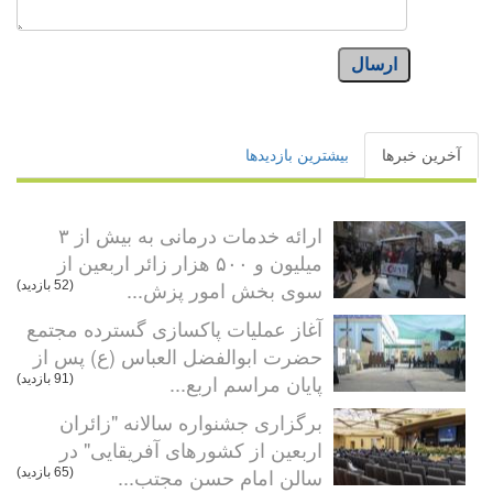
ارسال
آخرین خبرها
بیشترین بازدیدها
ارائه خدمات درمانی به بیش از ۳
میلیون و ۵۰۰ هزار زائر اربعین از
سوی بخش امور پزش...
(52 بازدید)
آغاز عملیات پاکسازی گسترده مجتمع
حضرت ابوالفضل العباس (ع) پس از
پایان مراسم اربع...
(91 بازدید)
برگزاری جشنواره سالانه "زائران
اربعین از کشورهای آفریقایی" در
سالن امام حسن مجتب...
(65 بازدید)