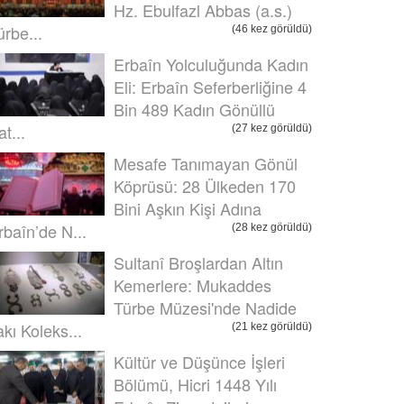
Hz. Ebulfazl Abbas (a.s.)
ürbe...
(46 kez görüldü)
Erbaîn Yolculuğunda Kadın
Eli: Erbaîn Seferberliğine 4
Bin 489 Kadın Gönüllü
t...
(27 kez görüldü)
Mesafe Tanımayan Gönül
Köprüsü: 28 Ülkeden 170
Bini Aşkın Kişi Adına
rbaîn’de N...
(28 kez görüldü)
Sultanî Broşlardan Altın
Kemerlere: Mukaddes
Türbe Müzesi'nde Nadide
akı Koleks...
(21 kez görüldü)
Kültür ve Düşünce İşleri
Bölümü, Hicri 1448 Yılı