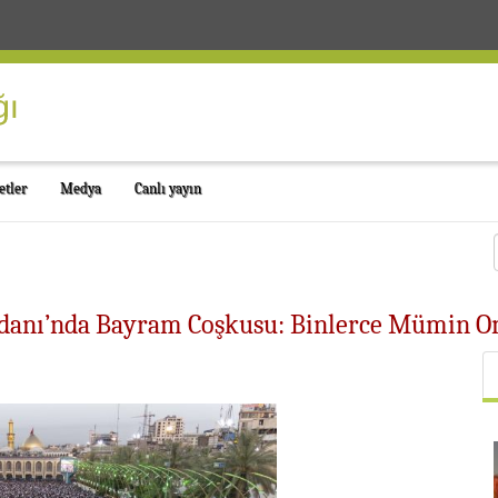
etler
Medya
Canlı yayın
danı’nda Bayram Coşkusu: Binlerce Mümin O