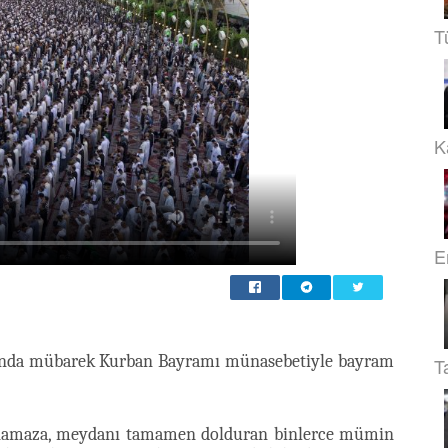
T
Ka
E
nda mübarek Kurban Bayramı münasebetiyle bayram
T
an namaza, meydanı tamamen dolduran binlerce mümin