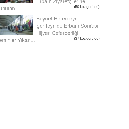
Erbaîn Ziyaretçilerine
unulan ...
(59 kez görüldü)
Beynel-Haremeyn-i
Şerîfeyn’de Erbaîn Sonrası
Hijyen Seferberliği:
eminler Yıkan...
(37 kez görüldü)