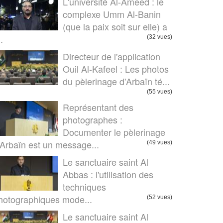
L'université Al-Ameed : le
complexe Umm Al-Banin
(que la paix soit sur elle) a
..
(32 vues)
Directeur de l'application
Ouil Al-Kafeel : Les photos
du pèlerinage d'Arbaïn té...
(55 vues)
Représentant des
photographes :
Documenter le pèlerinage
’Arbaïn est un message...
(49 vues)
Le sanctuaire saint Al
Abbas : l'utilisation des
techniques
hotographiques mode...
(52 vues)
Le sanctuaire saint Al