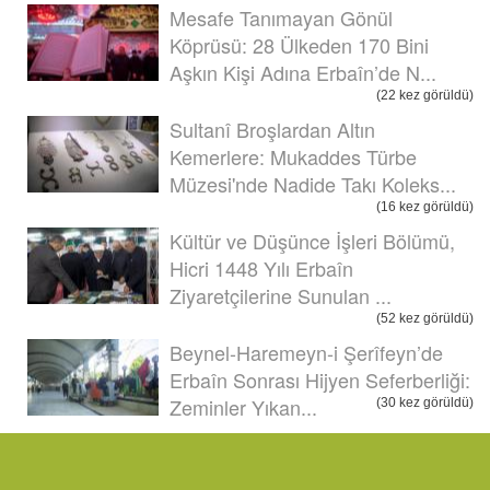
Mesafe Tanımayan Gönül
Köprüsü: 28 Ülkeden 170 Bini
Aşkın Kişi Adına Erbaîn’de N...
(22 kez görüldü)
Sultanî Broşlardan Altın
Kemerlere: Mukaddes Türbe
Müzesi'nde Nadide Takı Koleks...
(16 kez görüldü)
Kültür ve Düşünce İşleri Bölümü,
Hicri 1448 Yılı Erbaîn
Ziyaretçilerine Sunulan ...
(52 kez görüldü)
Beynel-Haremeyn-i Şerîfeyn’de
Erbaîn Sonrası Hijyen Seferberliği:
Zeminler Yıkan...
(30 kez görüldü)