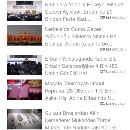
Kadınlara Yönelik Hüseyni Hitabet
Şubesi Açıkladı: Erbaîn'de 20
Binden Fazla Kad...
(39 kez görüldü)
Kerbela’da Cuma Gecesi
Yoğunluğu: Binlerce Mümin Hz.
Ebulfazl Abbas (a.s.) Türbe...
(50 kez görüldü)
Erbaîn Yolculuğunda Kadın Eli:
Erbaîn Seferberliğine 4 Bin 489
Kadın Gönüllü Kat...
(27 kez görüldü)
Mesafe Tanımayan Gönül
Köprüsü: 28 Ülkeden 170 Bini
Aşkın Kişi Adına Erbaîn’de N...
(31 kez görüldü)
Sultanî Broşlardan Altın
Kemerlere: Mukaddes Türbe
Müzesi'nde Nadide Takı Koleks...