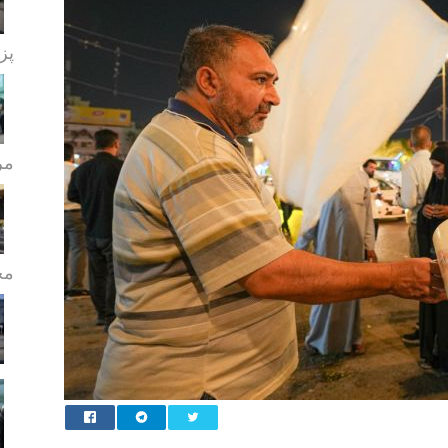
پز
مر
مج