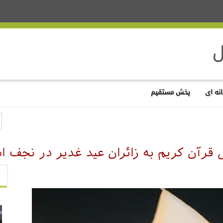
نه ای
پخش مستقیم
رآن کریم به زائران عید غدیر در نجف 