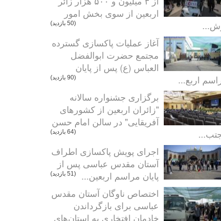
از ۳ میلیون و ۵۰۰ هزار زائر
اربعین از سوی بخش امور
ش...
(50 بازدید)
آغاز عملیات پاکسازی گسترده
مجتمع حضرت ابوالفضل
العباس (ع) پس از پایان
اسم اربع...
(90 بازدید)
برگزاری جشنواره سالانه
"زائران اربعین از کشورهای
آفریقایی" در سالن امام حسن
تب...
(64 بازدید)
اجرای پویش پاکسازی اطراف
آستان مقدس عباسی پس از
پایان مراسم اربعین...
(51 بازدید)
اختصاص ناوگان آستان مقدس
عباسی برای بازگرداندن
خادمان افتخاری به استان‌های