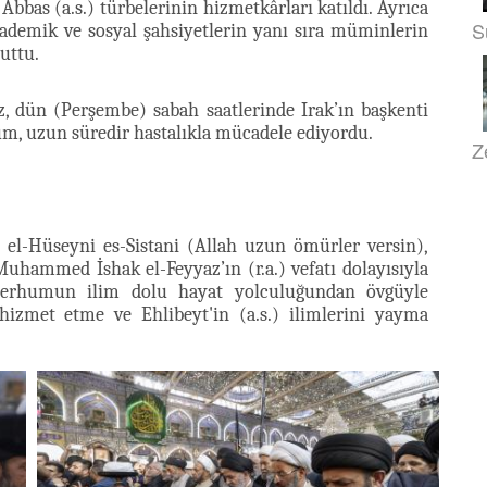
bas (a.s.) türbelerinin hizmetkârları katıldı. Ayrıca
S
akademik ve sosyal şahsiyetlerin yanı sıra müminlerin
uttu.
 dün (Perşembe) sabah saatlerinde Irak’ın başkenti
um, uzun süredir hastalıkla mücadele ediyordu.
Z
el-Hüseyni es-Sistani (Allah uzun ömürler versin),
hammed İshak el-Feyyaz’ın (r.a.) vefatı dolayısıyla
 merhumun ilim dolu hayat yolculuğundan övgüyle
izmet etme ve Ehlibeyt'in (a.s.) ilimlerini yayma