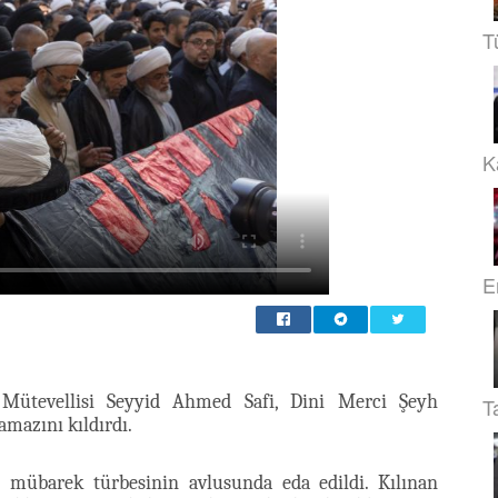
T
Ka
E
 Mütevellisi Seyyid Ahmed Safi, Dini Merci Şeyh
T
mazını kıldırdı.
) mübarek türbesinin avlusunda eda edildi. Kılınan