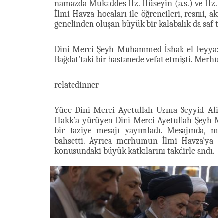
namazda Mukaddes Hz. Hüseyin (a.s.) ve Hz. Ab
İlmi Havza hocaları ile öğrencileri, resmi, 
genelinden oluşan büyük bir kalabalık da saf t
Dini Merci Şeyh Muhammed İshak el-Feyyaz,
Bağdat'taki bir hastanede vefat etmişti. Merh
relatedinner
Yüce Dini Merci Ayetullah Uzma Seyyid Ali 
Hakk’a yürüyen Dini Merci Ayetullah Şeyh Mu
bir taziye mesajı yayımladı. Mesajında,
bahsetti. Ayrıca merhumun İlmi Havza'ya h
konusundaki büyük katkılarını takdirle andı.