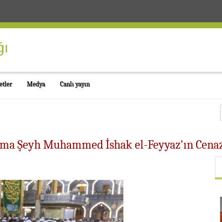
etler
Medya
Canlı yayın
zma Şeyh Muhammed İshak el-Feyyaz'ın Cenaz