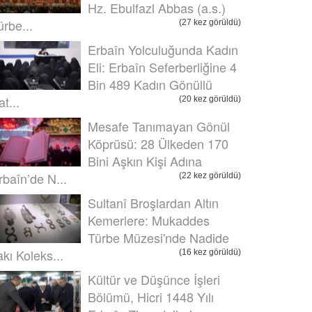
Hz. Ebulfazl Abbas (a.s.)
ürbe...
(27 kez görüldü)
Erbaîn Yolculuğunda Kadın
Eli: Erbaîn Seferberliğine 4
Bin 489 Kadın Gönüllü
t...
(20 kez görüldü)
Mesafe Tanımayan Gönül
Köprüsü: 28 Ülkeden 170
Bini Aşkın Kişi Adına
rbaîn’de N...
(22 kez görüldü)
Sultanî Broşlardan Altın
Kemerlere: Mukaddes
Türbe Müzesi'nde Nadide
akı Koleks...
(16 kez görüldü)
Kültür ve Düşünce İşleri
Bölümü, Hicri 1448 Yılı