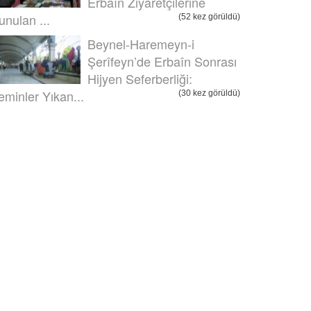
Erbaîn Ziyaretçilerine
unulan ...
(52 kez görüldü)
Beynel-Haremeyn-i
Şerîfeyn’de Erbaîn Sonrası
Hijyen Seferberliği:
eminler Yıkan...
(30 kez görüldü)