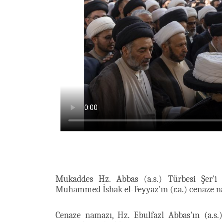
Mukaddes Hz. Abbas (a.s.) Türbesi Şer'i
Muhammed İshak el-Feyyaz'ın (r.a.) cenaze na
Cenaze namazı, Hz. Ebulfazl Abbas'ın (a.s.