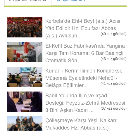
Kerbela’da Ehl-i Beyt (a.s.) Acısı
Yâd Edildi: Hz. Ebulfazl Abbas
(a.s.) Avlusun...
(40 kez görüldü)
El-Kefîl Buz Fabrikası'nda Yangına
Karşı Tam Koruma: 6 Bar Basınçlı
Otomatik Sön...
(43 kez görüldü)
Kur’an-i Kerîm İlimleri Kompleksi:
Müsennâ Eyaletindeki Nehcü'l-
Belâga Eğitimler...
(41 kez görüldü)
Babil Yolunda İlim ve İrşad
Desteği: Feyzu'z-Zehrâ Medresesi
8 Bini Aşkın Kadın ...
(67 kez görüldü)
Çölleşmeye Karşı Yeşil Kalkan:
Mukaddes Hz. Abbas (a.s.)