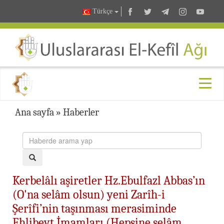
Türkçe
Ana sayfa
»
Haberler
Kerbelâlı aşiretler Hz.Ebulfazl Abbas’ın
(O'na selâm olsun) yeni Zarîh-i
Şerîfi’nin taşınması merasiminde
Ehlibeyt İmamları (Hepsine selâm