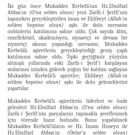
İki gün önce Mukaddes Kerbelâ’nın Hz.Ebulfazl
Abbas’ın
(O'na selâm olsun)
yeni Zarîh-i Şerîfi’nin
taşınırken gerçekleştirilen iman ve Ehlibeyt
(Allah'ın
selâmı hepsine olsun)
aşkı ile dolu merasim
onbinlerin katılımına sahne oldu. Çok sayıda âlim,
entellektüel, akademisyen, siyasetçi ve devasa bir
ziyaretçi akının yaşandığı merasim; Mukaddes
Kerbelâlı aşiretlerin gerçekleştirdiği geniş çaplı
katılımına sahne oldu. Tıpkı geçtiğimiz yüzyılın
altmışlı yıllarında eski Zarîh-i Şerîf’i karşılayan
atalarının izinden giderek yoğun bir katılım sağlayan
Mukaddes Kerbelâ’lı aşiretler; Ehlibeyt
(Allah'ın
selâmı hepsine olsun)
aşkı ile dolu geleneklerini
yaşattılar.
Mukaddes Kerbelâ’lı aşiretlerin liderleri ve önde
gelenleri Hz.Ebulfazl Abbas’ın
(O'na selâm olsun)
Zarîh-i Şerîfi’nin parçalarını taşımakla şereflenmek
için törende hazır bulundu. Bunu yapabilmek
Mukaddes Kerbelâ’lıların ve Hz. İmam Huseyn ile
Hz.Ebulfazl Abbas’ın
(Onlar’a selâm olsun)