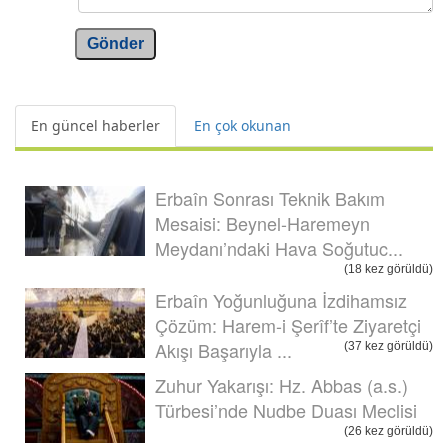
Gönder
En güncel haberler
En çok okunan
Erbaîn Sonrası Teknik Bakım
Mesaisi: Beynel-Haremeyn
Meydanı’ndaki Hava Soğutuc...
(18 kez görüldü)
Erbaîn Yoğunluğuna İzdihamsız
Çözüm: Harem-i Şerîf’te Ziyaretçi
Akışı Başarıyla ...
(37 kez görüldü)
Zuhur Yakarışı: Hz. Abbas (a.s.)
Türbesi’nde Nudbe Duası Meclisi
(26 kez görüldü)