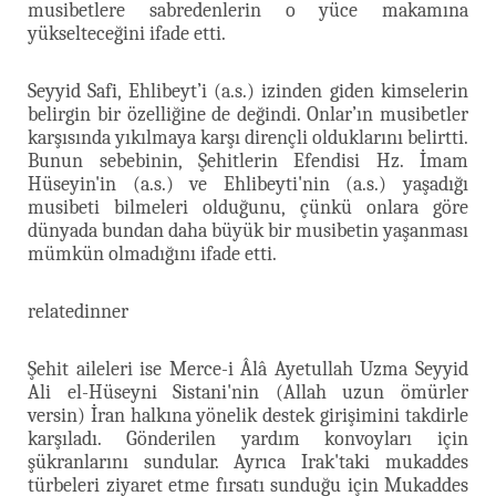
musibetlere sabredenlerin o yüce makamına
yükselteceğini ifade etti.
Seyyid Safi, Ehlibeyt’i (a.s.) izinden giden kimselerin
belirgin bir özelliğine de değindi. Onlar’ın musibetler
karşısında yıkılmaya karşı dirençli olduklarını belirtti.
Bunun sebebinin, Şehitlerin Efendisi Hz. İmam
Hüseyin'in (a.s.) ve Ehlibeyti'nin (a.s.) yaşadığı
musibeti bilmeleri olduğunu, çünkü onlara göre
dünyada bundan daha büyük bir musibetin yaşanması
mümkün olmadığını ifade etti.
relatedinner
Şehit aileleri ise Merce-i Âlâ Ayetullah Uzma Seyyid
Ali el-Hüseyni Sistani'nin (Allah uzun ömürler
versin) İran halkına yönelik destek girişimini takdirle
karşıladı. Gönderilen yardım konvoyları için
şükranlarını sundular. Ayrıca Irak'taki mukaddes
türbeleri ziyaret etme fırsatı sunduğu için Mukaddes