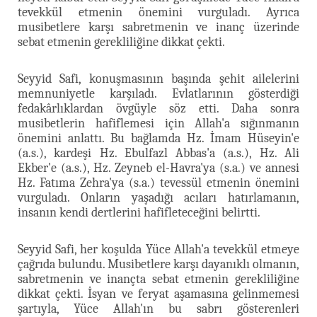
tevekkül etmenin önemini vurguladı. Ayrıca
musibetlere karşı sabretmenin ve inanç üzerinde
sebat etmenin gerekliliğine dikkat çekti.
Seyyid Safi, konuşmasının başında şehit ailelerini
memnuniyetle karşıladı. Evlatlarının gösterdiği
fedakârlıklardan övgüyle söz etti. Daha sonra
musibetlerin hafiflemesi için Allah'a sığınmanın
önemini anlattı. Bu bağlamda Hz. İmam Hüseyin'e
(a.s.), kardeşi Hz. Ebulfazl Abbas'a (a.s.), Hz. Ali
Ekber'e (a.s.), Hz. Zeyneb el-Havra'ya (s.a.) ve annesi
Hz. Fatıma Zehra'ya (s.a.) tevessül etmenin önemini
vurguladı. Onların yaşadığı acıları hatırlamanın,
insanın kendi dertlerini hafifleteceğini belirtti.
Seyyid Safi, her koşulda Yüce Allah'a tevekkül etmeye
çağrıda bulundu. Musibetlere karşı dayanıklı olmanın,
sabretmenin ve inançta sebat etmenin gerekliliğine
dikkat çekti. İsyan ve feryat aşamasına gelinmemesi
şartıyla, Yüce Allah'ın bu sabrı gösterenleri