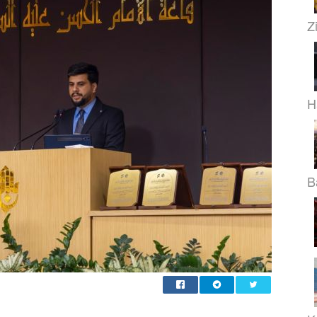
Z
H
B