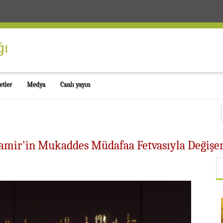
etler
Medya
Canlı yayın
Samir'in Mukaddes Müdafaa Fetvasıyla Değişe