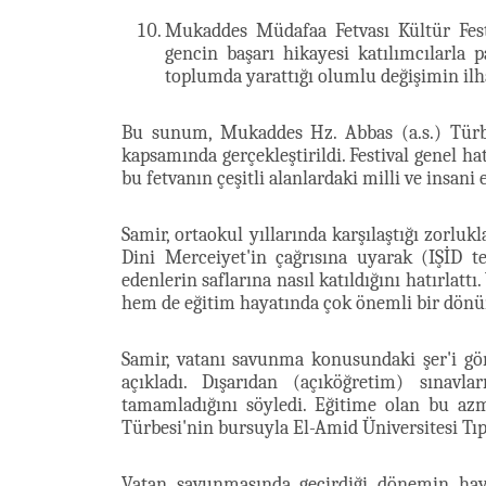
Mukaddes Müdafaa Fetvası Kültür Festi
gencin başarı hikayesi katılımcılarla 
toplumda yarattığı olumlu değişimin ilha
Bu sunum, Mukaddes Hz. Abbas (a.s.) Türbe
kapsamında gerçekleştirildi. Festival genel ha
bu fetvanın çeşitli alanlardaki milli ve insani
Samir, ortaokul yıllarında karşılaştığı zorlukl
Dini Merceiyet'in çağrısına uyarak (IŞİD 
edenlerin saflarına nasıl katıldığını hatırlatt
hem de eğitim hayatında çok önemli bir dönüm
Samir, vatanı savunma konusundaki şer'i g
açıkladı. Dışarıdan (açıköğretim) sınavla
tamamladığını söyledi. Eğitime olan bu az
Türbesi'nin bursuyla El-Amid Üniversitesi Tıp F
Vatan savunmasında geçirdiği dönemin haya