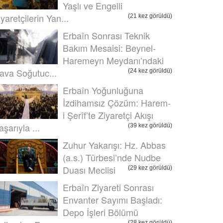
Yaşlı ve Engelli
iyaretçilerin Yan...
(21 kez görüldü)
Erbaîn Sonrası Teknik
Bakım Mesaisi: Beynel-
Haremeyn Meydanı’ndaki
ava Soğutuc...
(24 kez görüldü)
Erbaîn Yoğunluğuna
İzdihamsız Çözüm: Harem-
i Şerîf’te Ziyaretçi Akışı
aşarıyla ...
(39 kez görüldü)
Zuhur Yakarışı: Hz. Abbas
(a.s.) Türbesi’nde Nudbe
Duası Meclisi
(29 kez görüldü)
Erbaîn Ziyareti Sonrası
Envanter Sayımı Başladı:
Depo İşleri Bölümü
(28 kez görüldü)