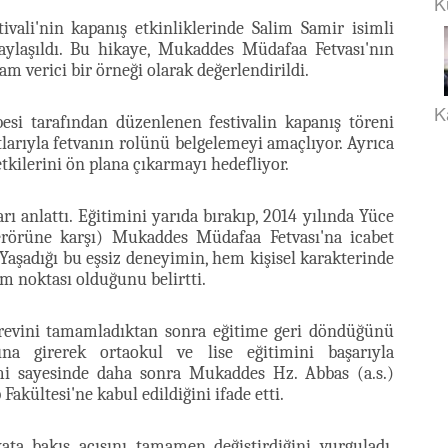
K
vali'nin kapanış etkinliklerinde Salim Samir isimli
paylaşıldı. Bu hikaye, Mukaddes Müdafaa Fetvası'nın
m verici bir örneği olarak değerlendirildi.
K
si tarafından düzenlenen festivalin kapanış töreni
tlarıyla fetvanın rolünü belgelemeyi amaçlıyor. Ayrıca
 etkilerini ön plana çıkarmayı hedefliyor.
arı anlattı. Eğitimini yarıda bırakıp, 2014 yılında Yüce
terörüne karşı) Mukaddes Müdafaa Fetvası'na icabet
ı. Yaşadığı bu eşsiz deneyimin, hem kişisel karakterinde
 noktası olduğunu belirtti.
örevini tamamladıktan sonra eğitime geri döndüğünü
rına girerek ortaokul ve lise eğitimini başarıyla
mi sayesinde daha sonra Mukaddes Hz. Abbas (a.s.)
akültesi'ne kabul edildiğini ifade etti.
ta bakış açısını tamamen değiştirdiğini vurguladı.