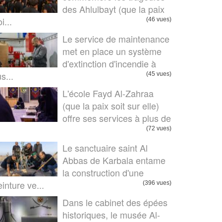
des Ahlulbayt (que la paix
i...
(46 vues)
Le service de maintenance
met en place un système
d'extinction d'incendie à
us...
(45 vues)
L'école Fayd Al-Zahraa
(que la paix soit sur elle)
offre ses services à plus de
.
(72 vues)
Le sanctuaire saint Al
Abbas de Karbala entame
la construction d'une
einture ve...
(396 vues)
Dans le cabinet des épées
historiques, le musée Al-