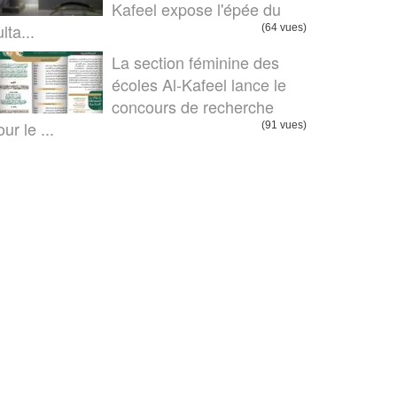
Kafeel expose l'épée du
lta...
(64 vues)
La section féminine des
écoles Al-Kafeel lance le
concours de recherche
ur le ...
(91 vues)