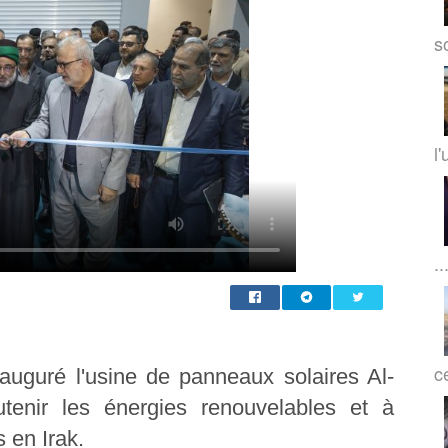
so
l'
..
c
auguré l'usine de panneaux solaires Al-
utenir les énergies renouvelables et à
 en Irak.