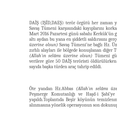
DAİŞ (IŞİD,DAEŞ) terör örgütü her zaman y
Savaş Tümeni karşısındaki kayıplarını korkakç
Mart 2016 Pazartesi günü sabahı Kerkük’ün g
altı aydan bu yana en şiddetli saldırısını ger
üzerine olsun)
Savaş Tümeni’ne bağlı Hz. 
zırhlı alayları ile bölgede konuşlanan diğer 
(Allah'ın selâmı üzerine olsun)
Tümeni güçl
verilere göre 50 DAİŞ teröristi öldürülürken 
sayıda başka türden araç tahrip edildi.
Öte yandan Hz.Abbas
(Allah'ın selâmı üz
Peşmerge Komutanlığı ve Haşd-i Şabî’ye b
yapıldı.Toplantıda Beşîr köyünün temizlenm
alınmasına yönelik operasyonun son dokunuşl