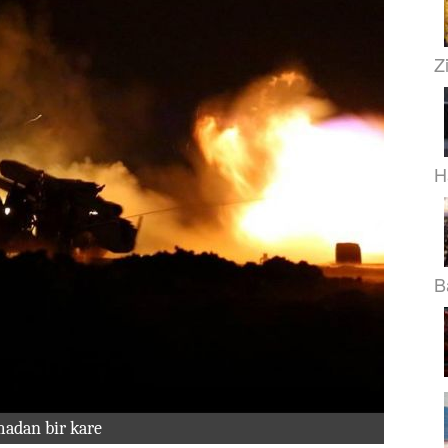
Z
H
B
madan bir kare