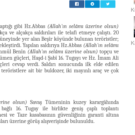
K
aptığı gibi Hz.Abbas
(Allah'ın selâmı üzerine olsun)
a ve alçakça saldırıları ile telafi etmeye çalıştı. 20
üneyinde yer alan Beşîr köyünde bulunan teröristler;
K
çekleştirdi. Yapılan saldırıya Hz.Abbas
(Allah'ın selâmı
Ümmül Benîn
(Allah'ın selâmı üzerine olsun)
topçu ve
Tümen güçleri, Haşd-i Şabî 16. Tugayı ve Hz. İmam Ali
eri cevap verdi. Saldırı sonucunda ilk elde edilen
teröristlere ait bir buldozer, iki mayınlı araç ve çok
erine olsun)
Savaş Tümeninin kuzey karargâhında
ağlı 16. Tugay ile birlikte geniş çaplı toplantı
esi ve Taze kasabasının güvenliğinin garanti altına
arı üzerine görüş alışverişinde bulunuldu.