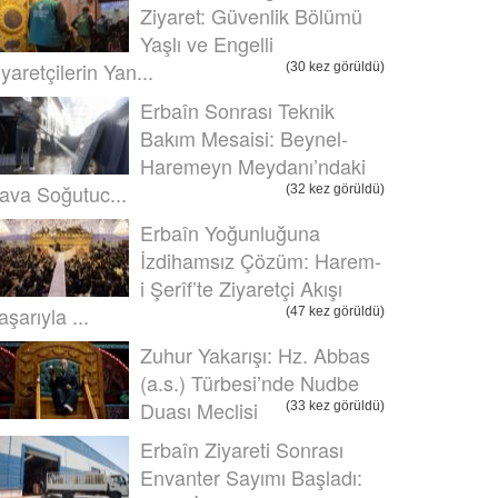
Ziyaret: Güvenlik Bölümü
Yaşlı ve Engelli
iyaretçilerin Yan...
(30 kez görüldü)
Erbaîn Sonrası Teknik
Bakım Mesaisi: Beynel-
Haremeyn Meydanı’ndaki
ava Soğutuc...
(32 kez görüldü)
Erbaîn Yoğunluğuna
İzdihamsız Çözüm: Harem-
i Şerîf’te Ziyaretçi Akışı
aşarıyla ...
(47 kez görüldü)
Zuhur Yakarışı: Hz. Abbas
(a.s.) Türbesi’nde Nudbe
Duası Meclisi
(33 kez görüldü)
Erbaîn Ziyareti Sonrası
Envanter Sayımı Başladı: