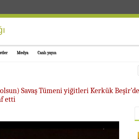
etler
Medya
Canlı yayın
 olsun) Savaş Tümeni yiğitleri Kerkük Beşîr’d
f etti