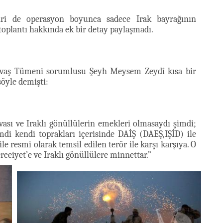
iri de operasyon boyunca sadece Irak bayrağının
toplantı hakkında ek bir detay paylaşmadı.
vaş Tümeni sorumlusu Şeyh Meysem Zeydî kısa bir
öyle demişti:
vası ve Iraklı gönüllülerin emekleri olmasaydı şimdi;
mdi kendi toprakları içerisinde DAİŞ (DAEŞ,IŞİD) ile
e resmi olarak temsil edilen terör ile karşı karşıya. O
eiyet’e ve Iraklı gönüllülere minnettar.”