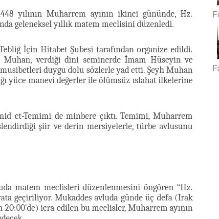
F
 1448 yılının Muharrem ayının ikinci gününde, Hz.
nda geleneksel yıllık matem meclisini düzenledi.
bliğ İçin Hitabet Şubesi tarafından organize edildi.
i Muhan, verdiği dini seminerde İmam Hüseyin ve
F
 musibetleri duygu dolu sözlerle yad etti. Şeyh Muhan
ğı yüce manevi değerler ile ölümsüz ıslahat ilkelerine
id et-Temimi de minbere çıktı. Temimi, Muharrem
endirdiği şiir ve derin mersiyelerle, türbe avlusunu
uda matem meclisleri düzenlenmesini öngören “Hz.
ta geçiriliyor. Mukaddes avluda günde üç defa (Irak
am 20:00'de) icra edilen bu meclisler, Muharrem ayının
edecek.