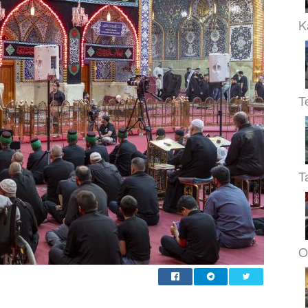
K
T
T
O