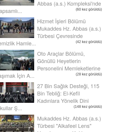
Abbas (a.s.) Kompleksi'nde
apsamlı...
(60 kez görüldü)
Hizmet İşleri Bölümü
Mukaddes Hz. Abbas (a.s.)
Türbesi Çevresinde
emizlik Hamle...
(42 kez görüldü)
Oto Araçlar Bölümü,
Gönüllü Heyetlerin
Personelini Memleketlerine
aşımak İçin A...
(28 kez görüldü)
27 Bin Sağlık Desteği, 115
Bin Tebliğ: El-Kefîl
Kadınlara Yönelik Dini
kullar Ş...
(148 kez görüldü)
Mukaddes Hz. Abbas (a.s.)
Türbesi "Alkafeel Lens"