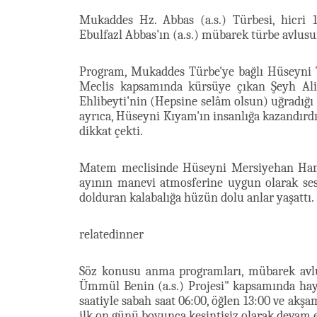
Mukaddes Hz. Abbas (a.s.) Türbesi, hicri
Ebulfazl Abbas'ın (a.s.) mübarek türbe avlusu
Program, Mukaddes Türbe'ye bağlı Hüseyni Te
Meclis kapsamında kürsüye çıkan Şeyh Al
Ehlibeyti'nin (Hepsine selâm olsun) uğradığı
ayrıca, Hüseyni Kıyam'ın insanlığa kazandırdı
dikkat çekti.
Matem meclisinde Hüseyni Mersiyehan Ham
ayının manevi atmosferine uygun olarak sesl
dolduran kalabalığa hüzün dolu anlar yaşattı.
relatedinner
Söz konusu anma programları, mübarek avl
Ümmül Benin (a.s.) Projesi" kapsamında haya
saatiyle sabah saat 06:00, öğlen 13:00 ve akş
ilk on günü boyunca kesintisiz olarak devam 