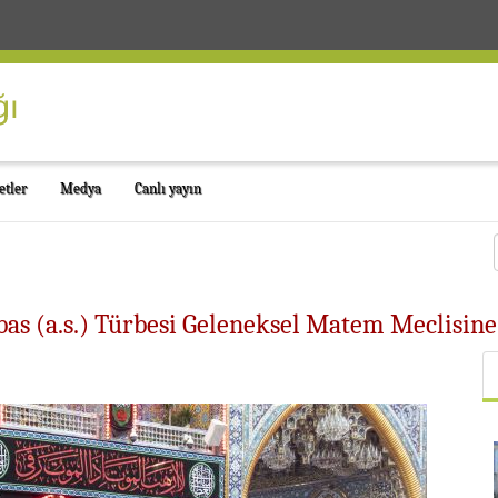
etler
Medya
Canlı yayın
as (a.s.) Türbesi Geleneksel Matem Meclisin