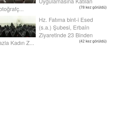
Uygulamasına Katılan
otoğrafç...
(78 kez görüldü)
Hz. Fatıma bint-i Esed
(s.a.) Şubesi, Erbaîn
Ziyaretinde 23 Binden
azla Kadın Z...
(42 kez görüldü)