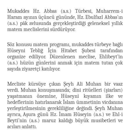
Mukaddes Hz. Abbas (a.s.) Türbesi, Muharrem-i
Haram ayının üçüncü gününde, Hz. Ebulfazl Abbas’ın
(a.s.) pâk avlusunda gerçekleştirdiği geleneksel yıllık
matem meclislerini sürdürüyor.
Söz konusu matem programı, mukaddes türbeye bağlı
Hüseyni Tebliğ İçin Hitabet Şubesi tarafından
organize ediliyor. Düzenlenen meclise, Ehlibeyt’in
(a.s.) hüzün günlerini anmak için matem tutan çok
sayıda ziyaretçi katılıyor.
Mecliste kürsüye çıkan Şeyh Ali Muhan bir vaaz
verdi. Muhan konuşmasında; dini ritüelleri (şiarları)
yaşatmanın önemine, Hüseyni kıyamın ilke ve
hedeflerinin hatırlanarak İslam ümmetinin vicdanına
yerleştirilmesinin gerekliliğine değindi. Şeyh Muhan
ayrıca, Aşura günü Hz. İmam Hüseyin (a.s.) ve Ehl-i
Beyti’nin (a.s.) maruz kaldığı büyük musibetleri ve
acıları anlattı.