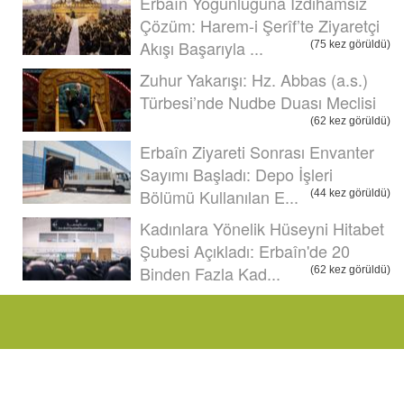
Erbaîn Yoğunluğuna İzdihamsız
Çözüm: Harem-i Şerîf’te Ziyaretçi
Akışı Başarıyla ...
(75 kez görüldü)
Zuhur Yakarışı: Hz. Abbas (a.s.)
Türbesi’nde Nudbe Duası Meclisi
(62 kez görüldü)
Erbaîn Ziyareti Sonrası Envanter
Sayımı Başladı: Depo İşleri
Bölümü Kullanılan E...
(44 kez görüldü)
Kadınlara Yönelik Hüseyni Hitabet
Şubesi Açıkladı: Erbaîn'de 20
Binden Fazla Kad...
(62 kez görüldü)