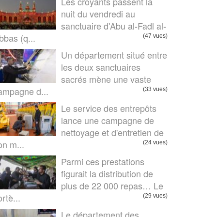
Les croyants passent la
nuit du vendredi au
sanctuaire d'Abu al-Fadl al-
bbas (q...
(47 vues)
Un département situé entre
les deux sanctuaires
sacrés mène une vaste
ampagne d...
(33 vues)
Le service des entrepôts
lance une campagne de
nettoyage et d'entretien de
on m...
(24 vues)
Parmi ces prestations
figurait la distribution de
plus de 22 000 repas… Le
rtè...
(29 vues)
Le département des