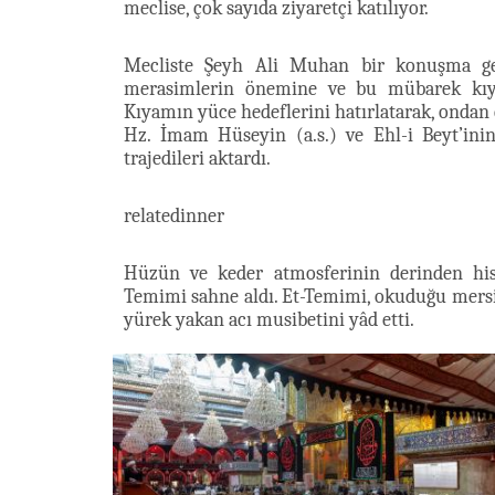
meclise, çok sayıda ziyaretçi katılıyor.
Mecliste Şeyh Ali Muhan bir konuşma ge
merasimlerin önemine ve bu mübarek kıya
Kıyamın yüce hedeflerini hatırlatarak, ondan ç
Hz. İmam Hüseyin (a.s.) ve Ehl-i Beyt’ini
trajedileri aktardı.
relatedinner
Hüzün ve keder atmosferinin derinden his
Temimi sahne aldı. Et-Temimi, okuduğu mersiy
yürek yakan acı musibetini yâd etti.