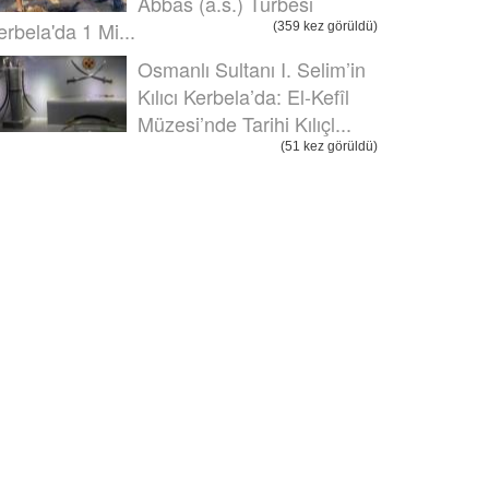
Abbas (a.s.) Türbesi
erbela'da 1 Mi...
(359 kez görüldü)
Osmanlı Sultanı I. Selim’in
Kılıcı Kerbela’da: El-Kefîl
Müzesi’nde Tarihi Kılıçl...
(51 kez görüldü)