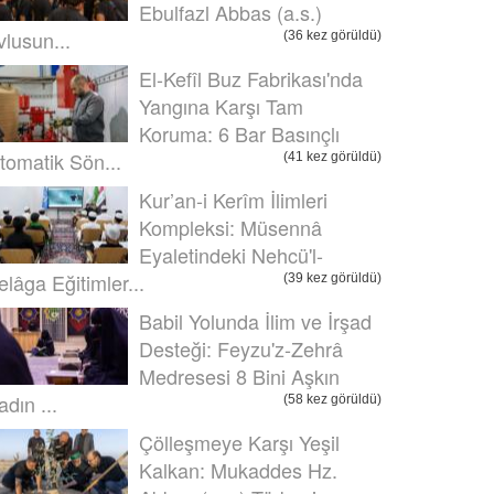
Ebulfazl Abbas (a.s.)
vlusun...
(36 kez görüldü)
El-Kefîl Buz Fabrikası'nda
Yangına Karşı Tam
Koruma: 6 Bar Basınçlı
tomatik Sön...
(41 kez görüldü)
Kur’an-i Kerîm İlimleri
Kompleksi: Müsennâ
Eyaletindeki Nehcü'l-
elâga Eğitimler...
(39 kez görüldü)
Babil Yolunda İlim ve İrşad
Desteği: Feyzu'z-Zehrâ
Medresesi 8 Bini Aşkın
adın ...
(58 kez görüldü)
Çölleşmeye Karşı Yeşil
Kalkan: Mukaddes Hz.