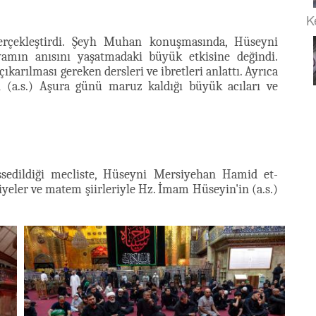
K
rçekleştirdi. Şeyh Muhan konuşmasında, Hüseyni
mın anısını yaşatmadaki büyük etkisine değindi.
ıkarılması gereken dersleri ve ibretleri anlattı. Ayrıca
n (a.s.) Aşura günü maruz kaldığı büyük acıları ve
sedildiği mecliste, Hüseyni Mersiyehan Hamid et-
eler ve matem şiirleriyle Hz. İmam Hüseyin'in (a.s.)