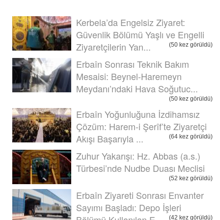
Kerbela’da Engelsiz Ziyaret:
Güvenlik Bölümü Yaşlı ve Engelli
Ziyaretçilerin Yan...
(50 kez görüldü)
Erbaîn Sonrası Teknik Bakım
Mesaisi: Beynel-Haremeyn
Meydanı’ndaki Hava Soğutuc...
(50 kez görüldü)
Erbaîn Yoğunluğuna İzdihamsız
Çözüm: Harem-i Şerîf’te Ziyaretçi
Akışı Başarıyla ...
(64 kez görüldü)
Zuhur Yakarışı: Hz. Abbas (a.s.)
Türbesi’nde Nudbe Duası Meclisi
(52 kez görüldü)
Erbaîn Ziyareti Sonrası Envanter
Sayımı Başladı: Depo İşleri
Bölümü Kullanılan E...
(42 kez görüldü)