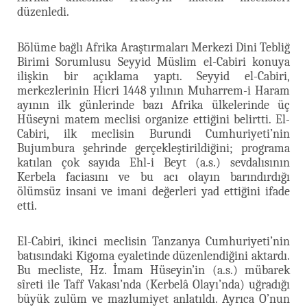
düzenledi.
Bölüme bağlı Afrika Araştırmaları Merkezi Dini Tebliğ
Birimi Sorumlusu Seyyid Müslim el-Cabiri konuya
ilişkin bir açıklama yaptı. Seyyid el-Cabiri,
merkezlerinin Hicri 1448 yılının Muharrem-i Haram
ayının ilk günlerinde bazı Afrika ülkelerinde üç
Hüseyni matem meclisi organize ettiğini belirtti. El-
Cabiri, ilk meclisin Burundi Cumhuriyeti’nin
Bujumbura şehrinde gerçekleştirildiğini; programa
katılan çok sayıda Ehl-i Beyt (a.s.) sevdalısının
Kerbela faciasını ve bu acı olayın barındırdığı
ölümsüz insani ve imani değerleri yad ettiğini ifade
etti.
El-Cabiri, ikinci meclisin Tanzanya Cumhuriyeti’nin
batısındaki Kigoma eyaletinde düzenlendiğini aktardı.
Bu mecliste, Hz. İmam Hüseyin’in (a.s.) mübarek
sîreti ile Taff Vakası’nda (Kerbelâ Olayı’nda) uğradığı
büyük zulüm ve mazlumiyet anlatıldı. Ayrıca O’nun