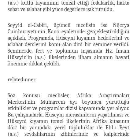
(a.s.) kutlu kıyamının temsil ettiği fedakarlık, hakta
sebat ve ıslahat gibi yüce değerlere ışık tutuldu.
Seyyid el-Cabiri, üçüncü meclisin ise Nijerya
Cumhuriyeti’nin Kano eyaletinde gerçekleştirildiğini
açıkladı. Programda, Hüseyni kıyamın hedeflerini ve
ıslahat derslerini konu alan dini bir seminer verildi.
Seminerde, fert ve toplumun inşasında Hz. İmam
Hüseyin’in (a.s.) ilkelerinden ilham almanın hayati
önemine dikkat çekildi.
relatedinner
Söz konusu meclisler, Afrika Araştırmaları
Merkezi’nin Muharrem ayı boyunca yürüttüğü
etkinlikler ve programlar dizisi kapsamında yer alıyor.
Bu çalışmalarla, Hüseyni merasimlerin yaşatılması ve
Hüseyni kıyamın temel ilkelerinin Afrika kıtasının
dört bir yanındaki yerel topluluklar ile Ehl-i Beyt
(a.s.) sevdalılarının zihinlerinde ve kalplerinde