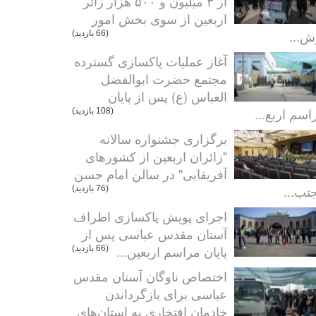
از ۳ میلیون و ۵۰۰ هزار زائر
اربعین از سوی بخش امور
ش...
(66 بازدید)
آغاز عملیات پاکسازی گسترده
مجتمع حضرت ابوالفضل
العباس (ع) پس از پایان
اسم اربع...
(108 بازدید)
برگزاری جشنواره سالانه
"زائران اربعین از کشورهای
آفریقایی" در سالن امام حسن
تب...
(76 بازدید)
اجرای پویش پاکسازی اطراف
آستان مقدس عباسی پس از
پایان مراسم اربعین...
(66 بازدید)
اختصاص ناوگان آستان مقدس
عباسی برای بازگرداندن
خادمان افتخاری به استان‌های