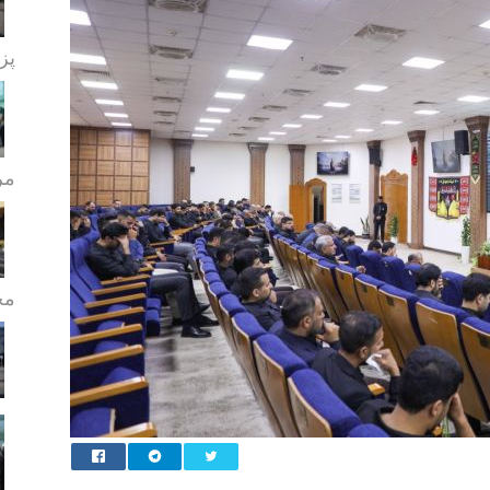
پز
مر
مج