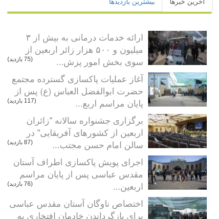
آخرین خبرها
بیشترین بازدیدها
ارائه خدمات درمانی به بیش از ۳
میلیون و ۵۰۰ هزار زائر اربعین از
سوی بخش امور پزش...
(75 بازدید)
آغاز عملیات پاکسازی گسترده مجتمع
حضرت ابوالفضل العباس (ع) پس از
پایان مراسم اربع...
(117 بازدید)
برگزاری جشنواره سالانه "زائران
اربعین از کشورهای آفریقایی" در
سالن امام حسن مجتب...
(87 بازدید)
اجرای پویش پاکسازی اطراف آستان
مقدس عباسی پس از پایان مراسم
اربعین...
(76 بازدید)
اختصاص ناوگان آستان مقدس عباسی
برای بازگرداندن خادمان افتخاری به